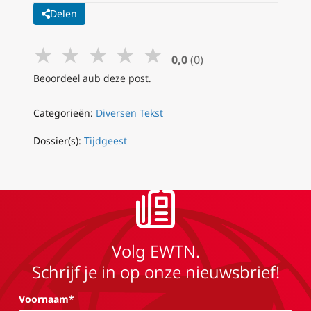
Delen
★
★
★
★
★
0,0
(0)
Beoordeel aub deze post.
Categorieën:
Diversen Tekst
Dossier(s):
Tijdgeest
Volg EWTN.
Schrijf je in op onze nieuwsbrief!
Voornaam*