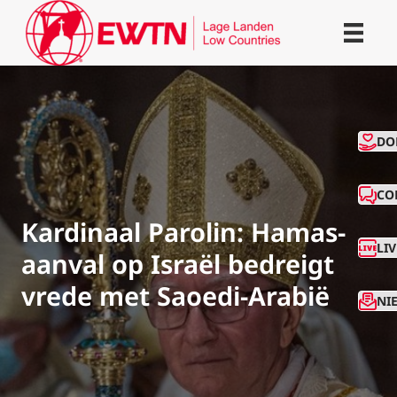
CO
DO
CO
Kardinaal Parolin: Hamas-
LI
aanval op Israël bedreigt
vrede met Saoedi-Arabië
NI