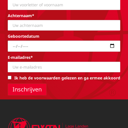
Achternaam*
Geboortedatum
E-mailadres*
Ik heb de voorwaarden gelezen en ga ermee akkoord