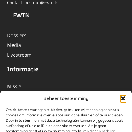
Contact:
bestuur@ewtn.lc
EWTN
Dossiers
Media
Livestream
Informatie
Missie
Over EWTN
Beheer toestemming
Geschiedenis
Om de beste ervaringen te bieden, gebruiken wij technologieën zoals
EWTN-Team
cookies om informatie over je apparaat op te slaan en/of te raadplegen.
Door in te stemmen met deze technologieën kunnen wij gegevens zoals
Organisatiegegevens
surfgedrag of unieke ID's op deze site verwerken. Als je geen
toestemming geeft of uw toestemming intrekt, kan dit een nadelige