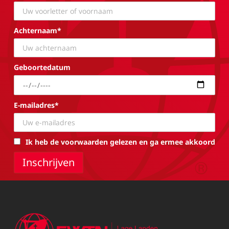
Achternaam*
Geboortedatum
E-mailadres*
Ik heb de voorwaarden gelezen en ga ermee akkoord