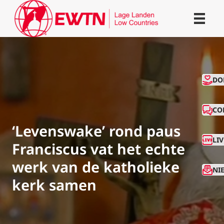
CO
DO
CO
‘Levenswake’ rond paus
LI
Franciscus vat het echte
werk van de katholieke
NI
kerk samen