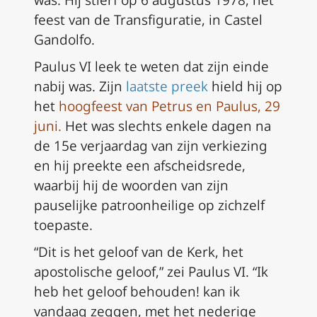
was. Hij stierf op 6 augustus 1978, het
feest van de Transfiguratie, in Castel
Gandolfo.
Paulus VI leek te weten dat zijn einde
nabij was. Zijn
laatste preek
hield hij op
het
hoogfeest van Petrus en Paulus, 29
juni.
Het was slechts enkele dagen na
de 15e verjaardag van zijn verkiezing
en hij preekte een afscheidsrede,
waarbij hij de woorden van zijn
pauselijke patroonheilige op zichzelf
toepaste.
“Dit is het geloof van de Kerk, het
apostolische geloof,” zei Paulus VI. “Ik
heb het geloof behouden! kan ik
vandaag zeggen, met het nederige