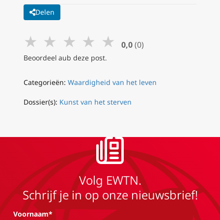
Delen
★
★
★
★
★
0,0
(0)
Beoordeel aub deze post.
Categorieën:
Waardigheid van het leven
Dossier(s):
Kunst van het sterven
Volg EWTN.
Schrijf je in op onze nieuwsbrief!
Voornaam*