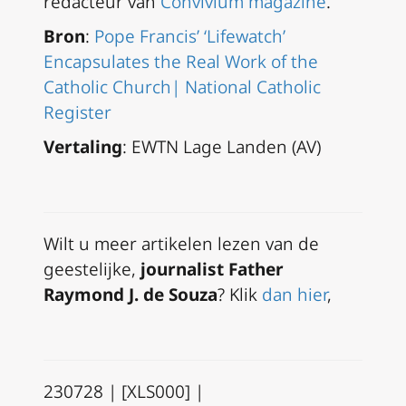
redacteur van
Convivium magazine
.
Bron
:
Pope Francis’ ‘Lifewatch’
Encapsulates the Real Work of the
Catholic Church| National Catholic
Register
Vertaling
: EWTN Lage Landen (AV)
Wilt u meer artikelen lezen van de
geestelijke,
journalist Father
Raymond J. de Souza
? Klik
dan hier
,
230728 | [XLS000] |