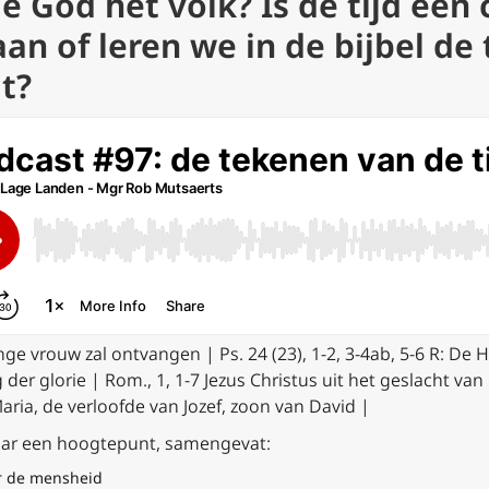
e God het volk? Is de tijd een
n of leren we in de bijbel de t
gt?
 jonge vrouw zal ontvangen |
Ps. 24 (23), 1-2, 3-4ab, 5-6
R:
De H
g der glorie |
Rom., 1, 1-7
Jezus Christus uit het geslacht van
aria, de verloofde van Jozef, zoon van David |
aar een hoogtepunt, samengevat:
er de mensheid