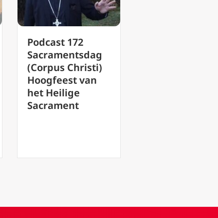
Podcast 165
Feest van de
Barmhartigheids
Heilige Famili
zondag Heer
Jezus, Maria 
wees mij
Jozef – Podcas
zondaar genadig
#151 Mgr.Rob
Eerste zondag na
Mutsaerts
Pasen