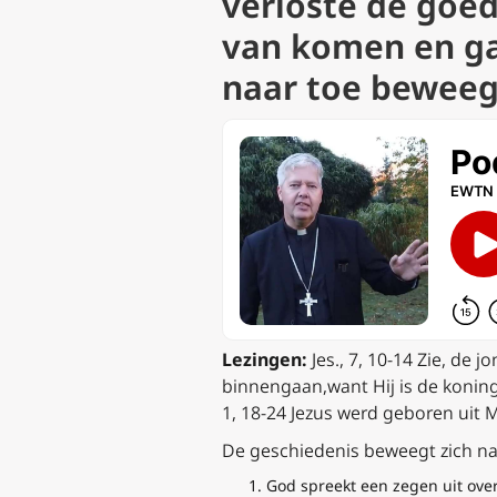
verloste de goed
van komen en gaa
naar toe bewee
Lezingen:
Jes., 7, 10-14 Zie, de
binnengaan,
want Hij is de konin
1, 18-24 Jezus werd geboren uit M
De geschiedenis beweegt zich n
God spreekt een zegen uit ov