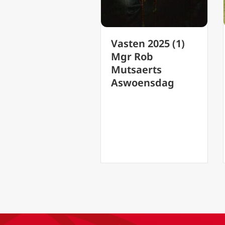
116-jarige
asten 2025 (1)
Braziliaanse
Mgr Rob
zuster is ’s
utsaerts
werelds oudste
Aswoensdag
mens