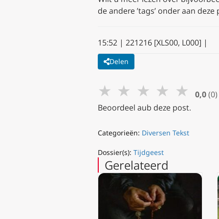
de andere ’tags’ onder aan deze
15:52 | 221216 [XLS00, L000] |
Delen
★
★
★
★
★
0,0
(0)
Beoordeel aub deze post.
Categorieën:
Diversen Tekst
Dossier(s):
Tijdgeest
Gerelateerd