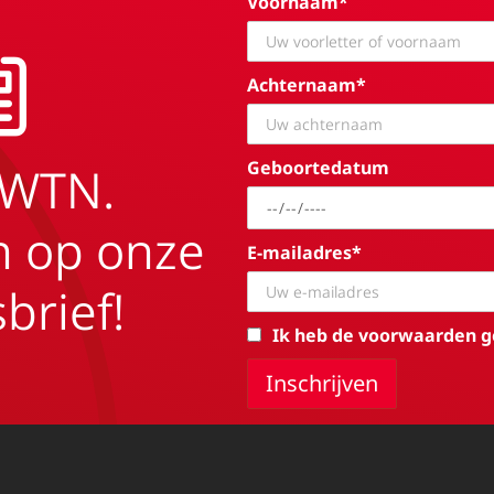
Voornaam*
Achternaam*
Geboortedatum
EWTN.
in op onze
E-mailadres*
brief!
Ik heb de voorwaarden g