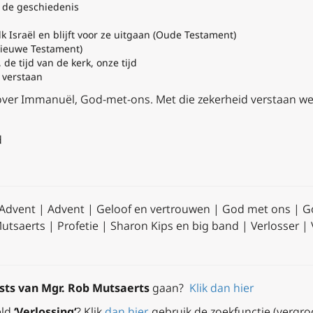
 de geschiedenis
k Israël en blijft voor ze uitgaan (Oude Testament)
Nieuwe Testament)
de tijd van de kerk, onze tijd
e verstaan
over Immanuël, God-met-ons. Met die zekerheid verstaan we 
d
Advent | Advent | Geloof en vertrouwen | God met ons | 
utsaerts | Profetie | Sharon Kips en big band | Verlosser | 
sts van Mgr. Rob Mutsaerts
gaan?
Klik dan hier
eld
‘Verlossing
‘
? Klik
dan hier
, gebruik de zoekfunctie (vergr