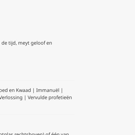
de tijd, meyt geloof en
Goed en Kwaad | Immanuël |
Verlossing | Vervulde profetieën
ootglas rechtsboven)
of één van