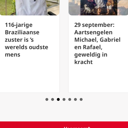
29 september:
Podcast 172
Aartsengelen
Sacramentsdag
Michael, Gabriel
(Corpus Christi)
en Rafael,
Hoogfeest van
geweldig in
het Heilige
kracht
Sacrament