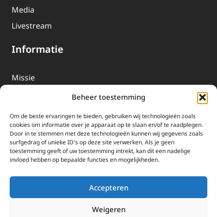
Media
Livestream
Informatie
Missie
Over EWTN
Beheer toestemming
Geschiedenis
Om de beste ervaringen te bieden, gebruiken wij technologieën zoals
EWTN-Team
cookies om informatie over je apparaat op te slaan en/of te raadplegen.
Door in te stemmen met deze technologieën kunnen wij gegevens zoals
Organisatiegegevens
surfgedrag of unieke ID's op deze site verwerken. Als je geen
toestemming geeft of uw toestemming intrekt, kan dit een nadelige
invloed hebben op bepaalde functies en mogelijkheden.
Doneren
EWTN wordt uitsluitend gefinancierd door uw donaties.
Accepteren
Wij ontvangen bewust geen advertentie-inkomsten of
kerkelijke financiele ondersteuning.
Weigeren
Doneren