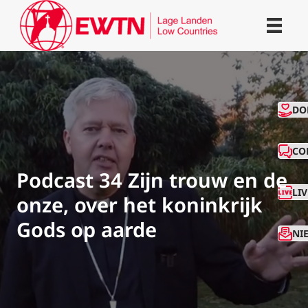
CO
DO
CO
Podcast 34 Zijn trouw en de
LI
onze, over het koninkrijk
Gods op aarde
NI