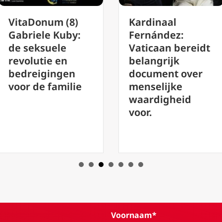
Kardinaal
Letse bisschop
Fernández:
Zonde valt nie
Vaticaan bereidt
goed te praten
belangrijk
document over
menselijke
waardigheid
voor.
Voornaam*