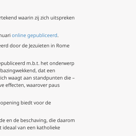
tekend waarin zij zich uitspreken
anuari
online gepubliceerd
.
eerd door de Jezuïeten in Rome
epubliceerd m.b.t. het onderwerp
verbazingwekkend, dat een
zich waagt aan standpunten die –
eve effecten, waarover paus
n opening biedt voor de
rede en de beschaving, die daarom
 ideaal van een katholieke