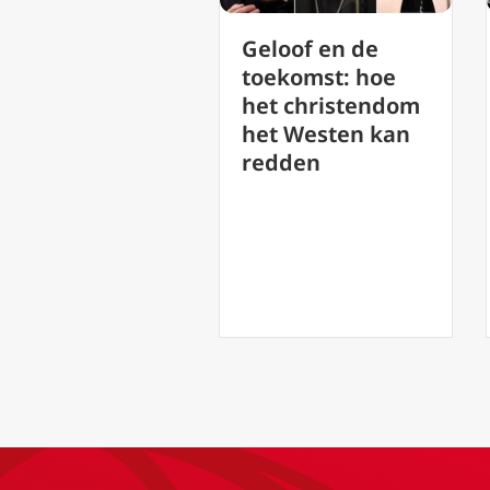
Geloof en de
VitaDonum (8)
toekomst: hoe
Gabriele Kuby:
het christendom
de seksuele
het Westen kan
revolutie en
redden
bedreigingen
voor de familie