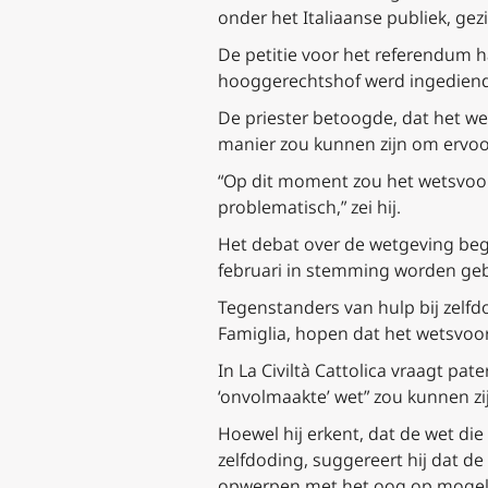
onder het Italiaanse publiek, ge
De petitie voor het referendum h
hooggerechtshof werd ingediend
De priester betoogde, dat het we
manier zou kunnen zijn om ervoo
“Op dit moment zou het wetsvoors
problematisch,” zei hij.
Het debat over de wetgeving beg
februari in stemming worden geb
Tegenstanders van hulp bij zelfdo
Famiglia, hopen dat het wetsvoo
In
La Civiltà Cattolica
vraagt pater
‘onvolmaakte’ wet” zou kunnen zi
Hoewel hij erkent, dat de wet die t
zelfdoding, suggereert hij dat d
opwerpen met het oog op mogelij