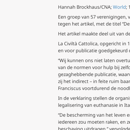
Hannah Brockhaus/CNA;
World
;
Een groep van 57 verenigingen, v
tegen het artikel, met de titel “D
Het artikel maakte deel uit van de
La Civiltà Cattolica
, opgericht in
en voor publicatie goedgekeurd d
“Wij kunnen ons niet laten overt
van de normen voor hulp bij zelfd
gezaghebbende publicatie, waarv
zij het indirect – in feite ruim 
Franciscus voortdurend de noodkl
In de verklaring stellen de organ
legalisering van euthanasie in Ital
“De bescherming van het leven en
iedereen zou moeten raken, en z
beschaving uitdragen,” vervolgde