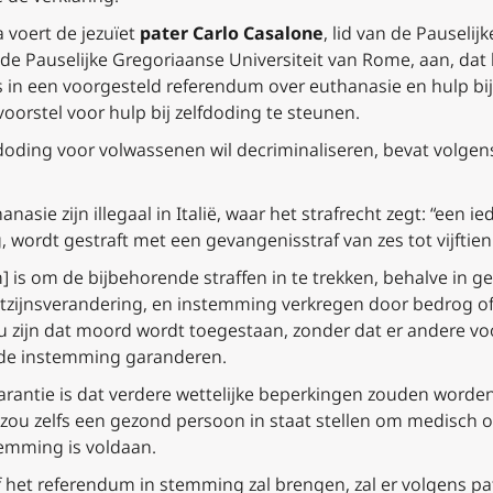
a
voert de jezuïet
pater Carlo Casalone
, lid van de Pauseli
e Pauselijke Gregoriaanse Universiteit van Rome, aan, dat 
s in een voorgesteld referendum over euthanasie en hulp bij 
oorstel voor hulp bij zelfdoding te steunen.
elfdoding voor volwassenen wil decriminaliseren, bevat volg
anasie zijn illegaal in Italië, waar het strafrecht zegt: “een
 wordt gestraft met een gevangenisstraf van zes tot vijftien 
 is om de bijbehorende straffen in te trekken, behalve in g
ijnsverandering, en instemming verkregen door bedrog of 
ou zijn dat moord wordt toegestaan, zonder dat er andere 
 de instemming garanderen.
garantie is dat verdere wettelijke beperkingen zouden word
ou zelfs een gezond persoon in staat stellen om medisch 
temming is voldaan.
f het referendum in stemming zal brengen, zal er volgens pat