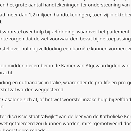
zien het grote aantal handtekeningen ter ondersteuning van
ad meer dan 1,2 miljoen handtekeningen, toen zij in oktober 
.
tsvoorstel over hulp bij zelfdoding, waarover het parlemen
r te zorgen dat de wet voorwaarden bevat bij de toepassing
tel over hulp bij zelfdoding een barrière kunnen vormen, zi
on midden december in de Kamer van Afgevaardigden van Ita
racht.
ding en euthanasie in Italië, waaronder de pro-life en pro-g
rstel zal worden weggestemd.
 Casalone zich af, of het wetsvoorstel inzake hulp bij zelfd
jn.
er discussie staat “afwijkt” van de leer van de Katholieke Kerk
e wet getolereerd zou kunnen worden, mits “gemotiveerd doo
k ernstigere schade.”