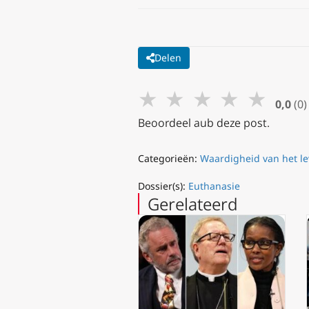
Delen
★
★
★
★
★
0,0
(0)
Beoordeel aub deze post.
Categorieën:
Waardigheid van het l
Dossier(s):
Euthanasie
Gerelateerd