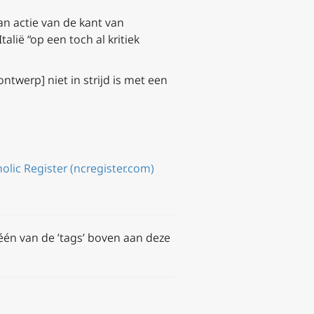
van actie van de kant van
lië “op een toch al kritiek
ontwerp] niet in strijd is met een
tholic Register (ncregister.com)
 één van de ’tags’ boven aan deze