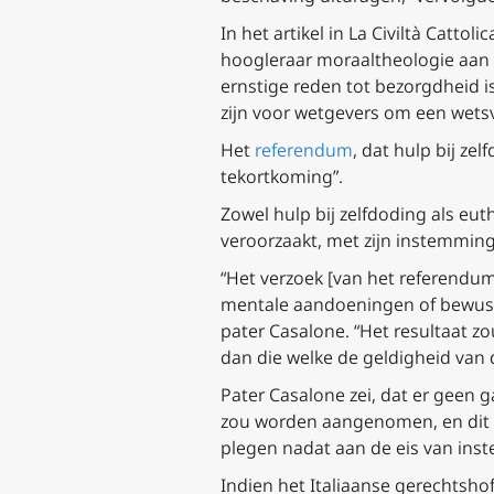
In het artikel in
La Civiltà Cattolic
hoogleraar moraaltheologie aan d
ernstige reden tot bezorgdheid i
zijn voor wetgevers om een wetsv
Het
referendum
, dat hulp bij z
tekortkoming”.
Zowel hulp bij zelfdoding als euth
veroorzaakt, met zijn instemming,
“Het verzoek [van het referendum]
mentale aandoeningen of bewustz
pater Casalone. “Het resultaat z
dan die welke de geldigheid van
Pater Casalone zei, dat er geen 
zou worden aangenomen, en dit z
plegen nadat aan de eis van ins
Indien het Italiaanse gerechtsho