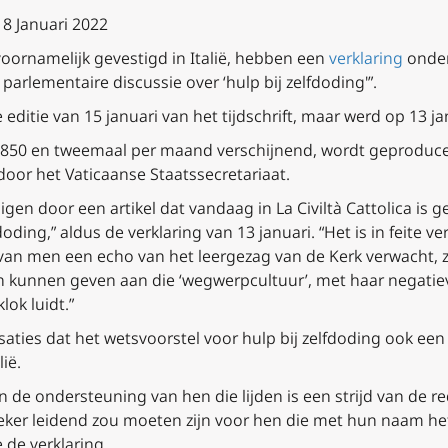
 18 Januari 2022
oornamelijk gevestigd in Italië, hebben een
verklaring
onder
e parlementaire discussie over ‘hulp bij zelfdoding'”.
 editie van 15 januari van het tijdschrift, maar werd op 13 j
 1850 en tweemaal per maand verschijnend, wordt geproduc
oor het Vaticaanse Staatssecretariaat.
uigen door een artikel dat vandaag in
La Civiltà Cattolica
is g
oding,” aldus de verklaring van 13 januari. “Het is in feite 
an men een echo van het leergezag van de Kerk verwacht, 
baan kunnen geven aan die ‘wegwerpcultuur’, met haar negati
ok luidt.”
isaties dat het wetsvoorstel voor hulp bij zelfdoding ook ee
ië.
 de ondersteuning van hen die lijden is een strijd van de 
eker leidend zou moeten zijn voor hen die met hun naam het
 de verklaring.