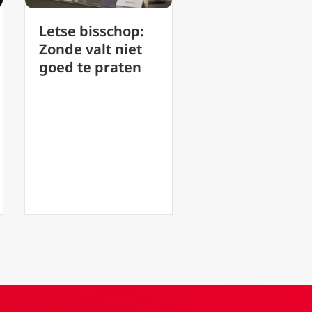
:
De belangrijkste
Waarom d
t
katholieke
Catechism
gebeurtenis
opnieuw m
sinds Vaticanum
worden
II?
opgepakt 
onderwez