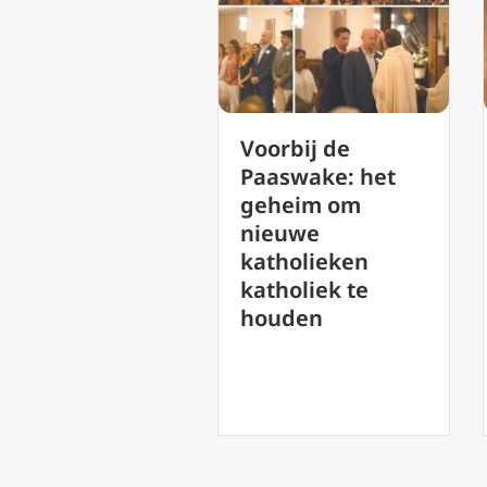
Voorbij de
dcast 86 Wat
Paaswake: het
tekent
geheim om
rtrouwen in
nieuwe
loof werkelijk?
katholieken
gr Rob
katholiek te
tsaerts
houden