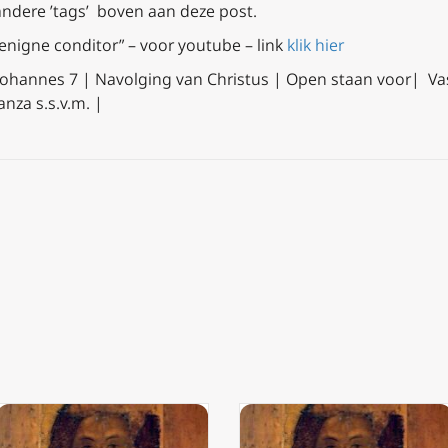
 andere ’tags’ boven aan deze post.
enigne conditor” – voor youtube – link
klik hier
Johannes 7
| Navolging van Christus | Open staan voor| Vas
nza s.s.v.m. |