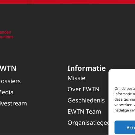
EWTN
Informatie
Missie
ossiers
Over EWTN
Om de beste
edia
informatie 
Geschiedenis
deze techno
ivestream
verwerken. 
EWTN-Team
nadelige in
Organisatiegegevens
Acc