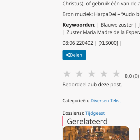
Christus), of gebruik één van de
Bron muziek: HarpaDei – “Audo b
Keywoorden
: | Blauwe zuster |
| Zuster Maria Madre de la Espera
08:06 220402 | [XLS000] |
Delen
★
★
★
★
★
0,0
(0)
Beoordeel aub deze post.
Categorieën:
Diversen Tekst
Dossier(s):
Tijdgeest
Gerelateerd