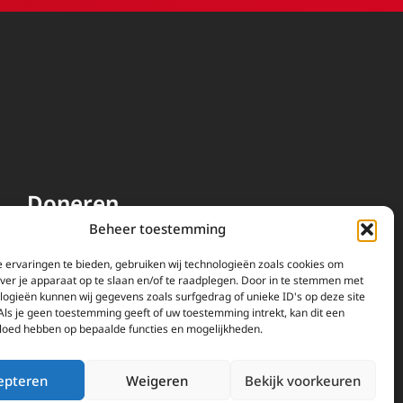
Doneren
Beheer toestemming
EWTN wordt uitsluitend
gefinancierd door uw donaties.
 ervaringen te bieden, gebruiken wij technologieën zoals cookies om
over je apparaat op te slaan en/of te raadplegen. Door in te stemmen met
Wij ontvangen bewust geen
logieën kunnen wij gegevens zoals surfgedrag of unieke ID's op deze site
advertentie-inkomsten of
Als je geen toestemming geeft of uw toestemming intrekt, kan dit een
kerkelijke financiele
vloed hebben op bepaalde functies en mogelijkheden.
ondersteuning.
Doneren
epteren
Weigeren
Bekijk voorkeuren