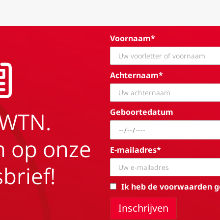
Voornaam*
Achternaam*
Geboortedatum
EWTN.
in op onze
E-mailadres*
brief!
Ik heb de voorwaarden g