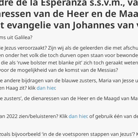
re de la Esperanza s.s.v.m., v
naressen van de Heer en de Ma
et evangelie van Johannes van
s uit Galilea?
e Jezus veroorzaakt? Zijn wij als de geleerden die met afsch
sen onder het volk die toch durven open staan voor bewonde
, die als ‘ruwe bolster met blanke pit’ zich toch geraakt wete
n voor de mogelijkheid van de komst van de Messias?
de andere bijdragen van de blauwe zusters, Maria van Jesse u
n Haag zit? klik
dan hier
.
we zusters’, de dienaressen van de Heer en de Maagd van Ma
an 2022 zien/beluisteren? Klik
dan hier
. of gebruik één van d
oals bijvoorbeeld ‘in de de voetsporen stappen van Jezus’? 