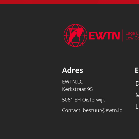
Adres
EWTN.LC
D
Kerkstraat 95
M
5061 EH Oisterwijk
L
Contact:
bestuur@ewtn.lc