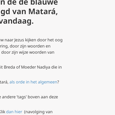
an de de blauwe
agd van Matará,
 vandaag.
uw naar Jezus kijken door het oog
ring, door zijn woorden en
n door zijn wijze woorden van
it Breda of Moeder Nadiya die in
tará,
als orde in het algemeen
?
e andere ’tags’ boven aan deze
Klik
dan hier
(navolging van