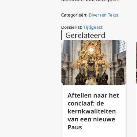
Categorieën:
Diversen Tekst
Dossier(s):
Tijdgeest
Gerelateerd
Aftellen naar het
Gebeden voor
conclaaf: de
Paus Franciscus
kernkwaliteiten
Geef Franciscu
van een nieuwe
de eeuwige rus
Paus
o Heer