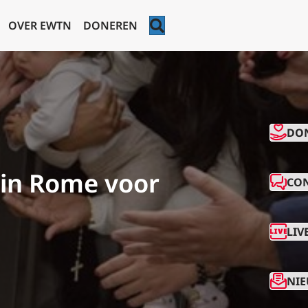
ZOEKEN
OVER EWTN
DONEREN
CO
DO
 in Rome voor
CO
LIV
NIE