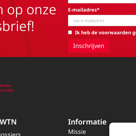
in op onze
E-mailadres*
brief!
Ik heb de voorwaarden g
EWTN
Informatie
Missie
ossiers