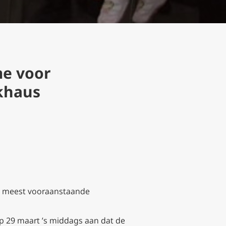
me voor
khaus
e meest vooraanstaande
 op 29 maart ’s middags aan dat de