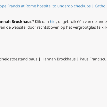
Pope Francis at Rome hospital to undergo checkups | Catho
annah Brockhaus
‘? Klik dan
hier
, of gebruik één van de ande
 van de website, door rechtsboven op het vergrootglas te kli
dheidstoestand paus | Hannah Brockhaus | Paus Franciscus