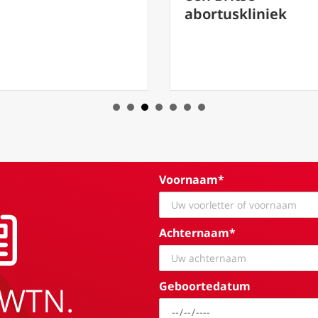
abortuskliniek
traditie
Voornaam*
Achternaam*
Geboortedatum
EWTN.