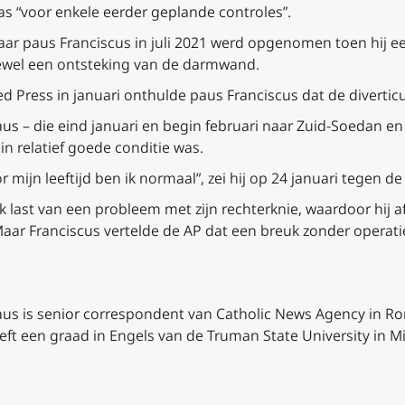
as “voor enkele eerder geplande controles”.
waar paus Franciscus in juli 2021 werd opgenomen toen hij e
ftewel een ontsteking van de darmwand.
ed Press in januari onthulde paus Franciscus dat de divertic
 paus – die eind januari en begin februari naar Zuid-Soedan 
 in relatief goede conditie was.
mijn leeftijd ben ik normaal”, zei hij op 24 januari tegen de
k last van een probleem met zijn rechterknie, waardoor hij a
 Maar Franciscus vertelde de AP dat een breuk zonder operat
s is senior correspondent van Catholic News Agency in Ro
ft een graad in Engels van de Truman State University in Mi