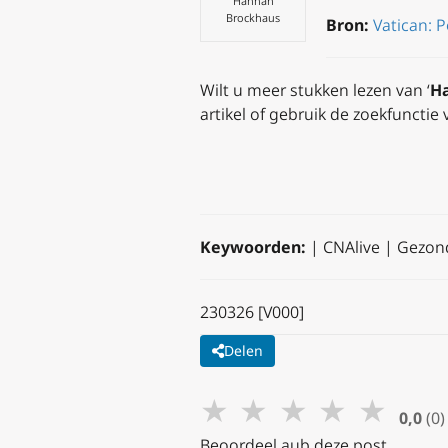
Hannah
Brockhaus
Bron:
Vatican: 
Wilt u meer stukken lezen van ‘
H
artikel of gebruik de zoekfunctie
Keywoorden:
| CNAlive | Gezon
230326 [V000]
Delen
★
★
★
★
★
0,0
(0)
Beoordeel aub deze post.