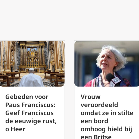
Vrouw
Orientaliu
:
veroordeeld
Ecclesiarum
s
omdat ze in stilte
Vaticanum 
t,
een bord
putte uit de
omhoog hield bij
oosterse
een Britse
katholieke