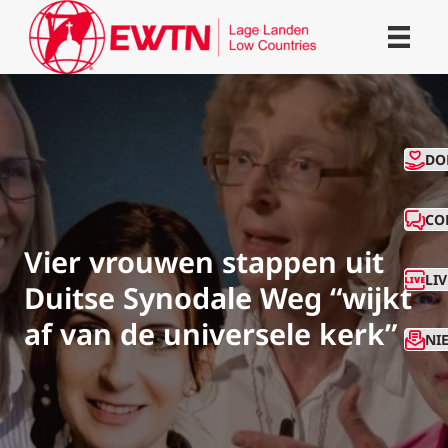
CO
DO
CO
Vier vrouwen stappen uit
LI
Duitse Synodale Weg “wijkt
af van de universele kerk”
NI