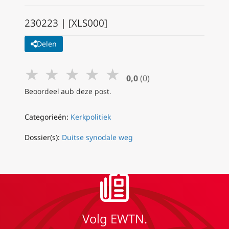
230223 | [XLS000]
Delen
★
★
★
★
★
0,0
(0)
Beoordeel aub deze post.
Categorieën:
Kerkpolitiek
Dossier(s):
Duitse synodale weg
Volg EWTN.