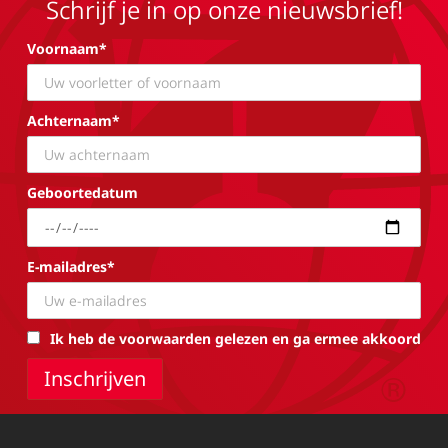
Schrijf je in op onze nieuwsbrief!
Voornaam*
Achternaam*
Geboortedatum
E-mailadres*
Ik heb de voorwaarden gelezen en ga ermee akkoord