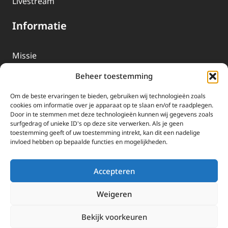
Livestream
Informatie
Missie
Over EWTN
Beheer toestemming
Geschiedenis
Om de beste ervaringen te bieden, gebruiken wij technologieën zoals
EWTN-Team
cookies om informatie over je apparaat op te slaan en/of te raadplegen.
Door in te stemmen met deze technologieën kunnen wij gegevens zoals
Organisatiegegevens
surfgedrag of unieke ID's op deze site verwerken. Als je geen
toestemming geeft of uw toestemming intrekt, kan dit een nadelige
invloed hebben op bepaalde functies en mogelijkheden.
Doneren
EWTN wordt uitsluitend gefinancierd door uw donaties.
Accepteren
Wij ontvangen bewust geen advertentie-inkomsten of
kerkelijke financiele ondersteuning.
Weigeren
Doneren
Bekijk voorkeuren