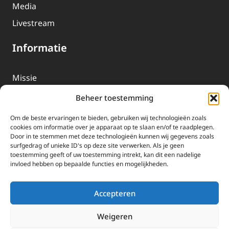
Media
Livestream
Informatie
Missie
Over EWTN
Beheer toestemming
Geschiedenis
Om de beste ervaringen te bieden, gebruiken wij technologieën zoals
EWTN-Team
cookies om informatie over je apparaat op te slaan en/of te raadplegen.
Door in te stemmen met deze technologieën kunnen wij gegevens zoals
Organisatiegegevens
surfgedrag of unieke ID's op deze site verwerken. Als je geen
toestemming geeft of uw toestemming intrekt, kan dit een nadelige
invloed hebben op bepaalde functies en mogelijkheden.
Doneren
EWTN wordt uitsluitend gefinancierd door uw donaties.
Accepteren
Wij ontvangen bewust geen advertentie-inkomsten of
kerkelijke financiele ondersteuning.
Weigeren
Doneren