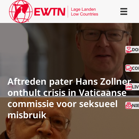
CO
DO
CO
Aftreden pater Hans Zollner
LI
onthult crisis in Vaticaanse
commissie voor seksueel
NI
misbruik