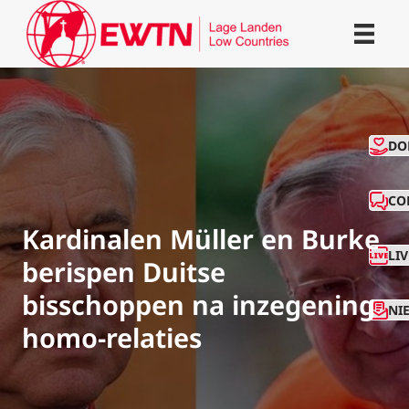
CO
DO
CO
Kardinalen Müller en Burke
LI
berispen Duitse
bisschoppen na inzegening
NI
homo-relaties