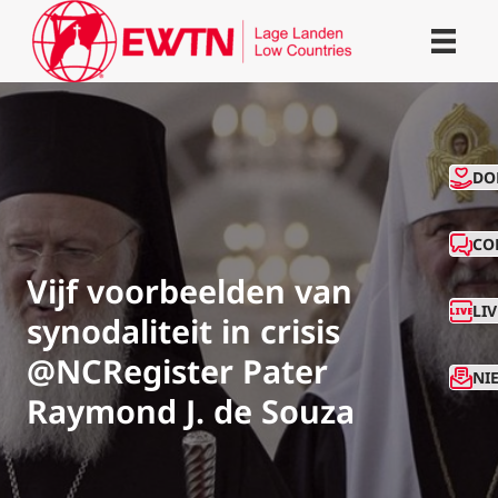
CO
DO
CO
Vijf voorbeelden van
LI
synodaliteit in crisis
@NCRegister Pater
NI
Raymond J. de Souza