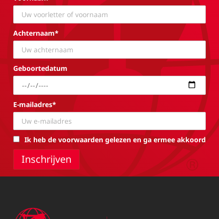
Achternaam*
Geboortedatum
E-mailadres*
Ik heb de voorwaarden gelezen en ga ermee akkoord