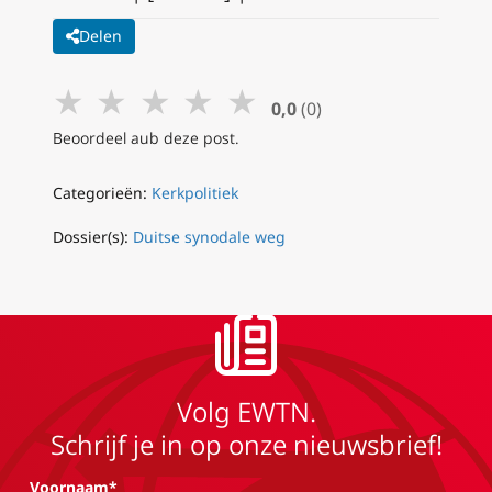
Delen
★
★
★
★
★
0,0
(0)
Beoordeel aub deze post.
Categorieën:
Kerkpolitiek
Dossier(s):
Duitse synodale weg
Volg EWTN.
Schrijf je in op onze nieuwsbrief!
Voornaam*