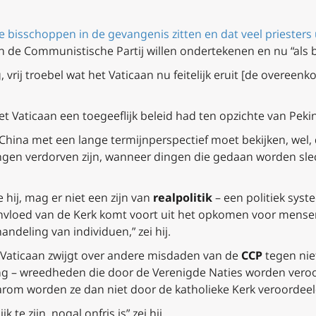
 bisschoppen in de gevangenis zitten en dat veel priesters u
de Communistische Partij willen ondertekenen en nu “als bo
g, vrij troebel wat het Vaticaan nu feitelijk eruit [de overeen
t Vaticaan een toegeeflijk beleid had ten opzichte van Peking,
 China met een lange termijnperspectief moet bekijken, wel, da
ngen verdorven zijn, wanneer dingen die gedaan worden slech
 hij, mag er niet een zijn van
realpolitik
– een politiek sy
invloed van de Kerk komt voort uit het opkomen voor mense
ndeling van individuen,” zei hij.
t Vaticaan zwijgt over andere misdaden van de
CCP
tegen nie
ng – wreedheden die door de Verenigde Naties worden veroor
om worden ze dan niet door de katholieke Kerk veroordeeld
 te zijn, nogal onfris is” zei hij.