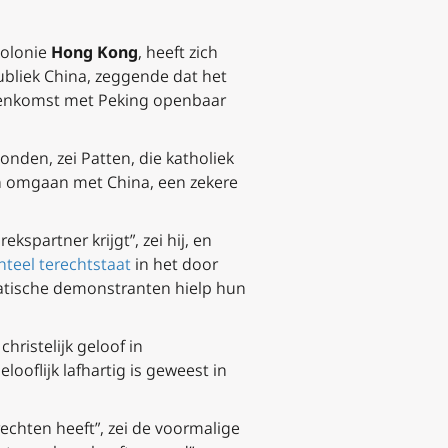
kolonie
Hong Kong
, heeft zich
ubliek China, zeggende dat het
reenkomst met Peking openbaar
onden, zei Patten, die katholiek
un omgaan met China, een zekere
ekspartner krijgt”, zei hij, en
eel terechtstaat
in het door
atische demonstranten hielp hun
hristelijk geloof in
ooflijk lafhartig is geweest in
echten heeft”, zei de voormalige