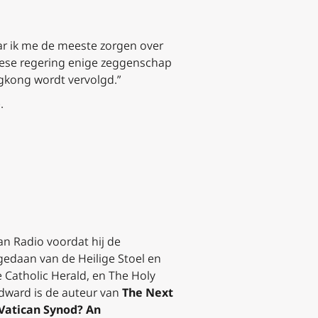
ar ik me de meeste zorgen over
inese regering enige zeggenschap
ngkong wordt vervolgd.”
.
an Radio voordat hij de
gedaan van de Heilige Stoel en
 Catholic Herald
, en
The Holy
Edward is de auteur van
The Next
 Vatican Synod? An