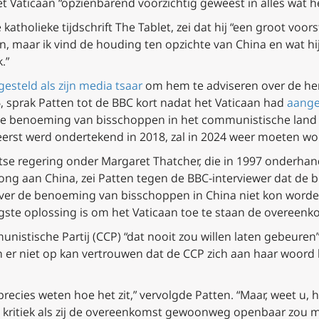
 Vaticaan “opzienbarend voorzichtig geweest in alles wat h
 katholieke tijdschrift The Tablet, zei dat hij “een groot voo
, maar ik vind de houding ten opzichte van China en wat hi
.”
esteld als zijn media tsaar
om hem te adviseren over de he
 sprak Patten tot de BBC kort nadat het Vaticaan had
aang
e benoeming van bisschoppen in het communistische land 
 eerst werd ondertekend in 2018, zal in 2024 weer moeten w
itse regering onder Margaret Thatcher, die in 1997 onderha
ng aan China, zei Patten tegen de BBC-interviewer dat de b
er de benoeming van bisschoppen in China niet kon worden
gste oplossing is om het Vaticaan toe te staan de overeenk
unistische Partij (CCP) “dat nooit zou willen laten gebeure
 men er niet op kan vertrouwen dat de CCP zich aan haar woor
precies weten hoe het zit,” vervolgde Patten. “Maar, weet u, 
kritiek als zij de overeenkomst gewoonweg openbaar zou m