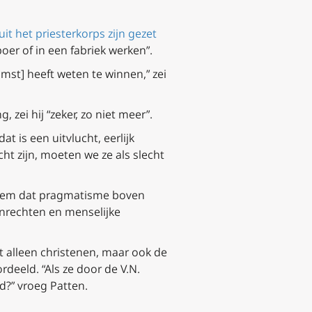
it het priesterkorps zijn gezet
er of in een fabriek werken”.
komst] heeft weten te winnen,” zei
 zei hij “zeker, zo niet meer”.
t is een uitvlucht, eerlijk
t zijn, moeten we ze als slecht
steem dat pragmatisme boven
nrechten en menselijke
t alleen christenen, maar ook de
deeld. “Als ze door de V.N.
?” vroeg Patten.