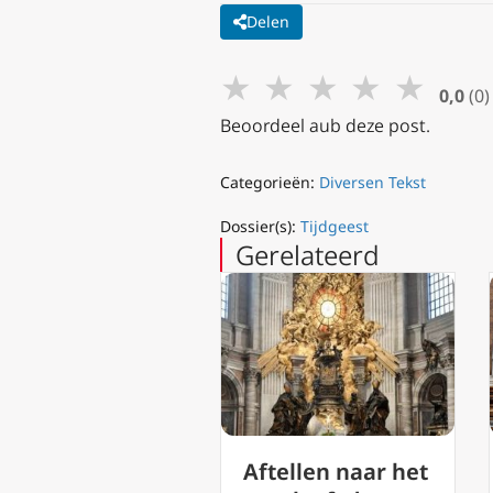
Delen
★
★
★
★
★
0,0
(0)
Beoordeel aub deze post.
Categorieën:
Diversen Tekst
Dossier(s):
Tijdgeest
Gerelateerd
Aftellen naar het
Gebeden voor