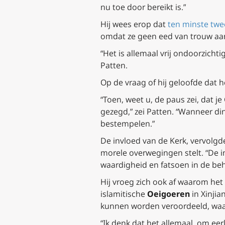
nu toe door bereikt is.”
Hij wees erop dat
ten minste twee
omdat ze geen eed van trouw aan 
“Het is allemaal vrij ondoorzichti
Patten.
Op de vraag of hij geloofde dat he
“Toen, weet u, de paus zei, dat je
gezegd,” zei Patten. “Wanneer di
bestempelen.”
De invloed van de Kerk, vervolgde
morele overwegingen stelt. “De 
waardigheid en fatsoen in de beha
Hij vroeg zich ook af waarom he
islamitische
Oeigoeren
in Xinjia
kunnen worden veroordeeld, waar
“Ik denk dat het allemaal, om eerlijk