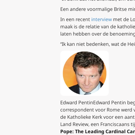
Een andere voormalige Britse mini
In een recent
interview
met de L
maak is de relatie van de kathol
laten hebben over de benoeming v
“Ik kan niet bedenken, wat de He
Edward PentinEdward Pentin begon
correspondent voor Rome werd van
de Katholieke Kerk voor een aa
Land Review
, een Franciscaans t
Pope: The Leading Cardinal Ca