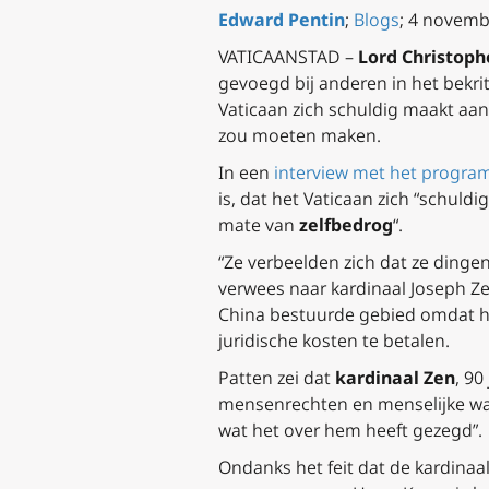
Edward Pentin
;
Blogs
; 4 novemb
VATICAANSTAD –
Lord Christoph
gevoegd bij anderen in het bekr
Vaticaan zich schuldig maakt aa
zou moeten maken.
In een
interview met het progr
is, dat het Vaticaan zich “schu
mate van
zelfbedrog
“.
“Ze verbeelden zich dat ze dingen u
verwees naar kardinaal Joseph Z
China bestuurde gebied omdat h
juridische kosten te betalen.
Patten zei dat
kardinaal Zen
, 90
mensenrechten en menselijke waar
wat het over hem heeft gezegd”.
Ondanks het feit dat de kardinaa