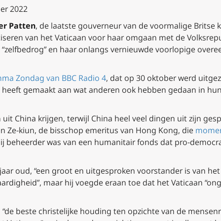
er 2022
er Patten
, de laatste gouverneur van de voormalige Britse 
itiseren van het Vaticaan voor haar omgaan met de Volksrep
n “zelfbedrog” en haar onlangs vernieuwde voorlopige ove
amma
Zondag
van BBC Radio 4
, dat op 30 oktober werd uitgez
ldig heeft gemaakt aan wat anderen ook hebben gedaan in h
it China krijgen, terwijl China heel veel dingen uit zijn gespr
en Ze-kiun, de bisschop emeritus van Hong Kong, die
moment
ij beheerder was van een humanitair fonds dat pro-democr
 jaar oud, “een groot en uitgesproken voorstander is van het c
digheid”, maar hij voegde eraan toe dat het Vaticaan “ongel
l “de beste christelijke houding ten opzichte van de mensenr