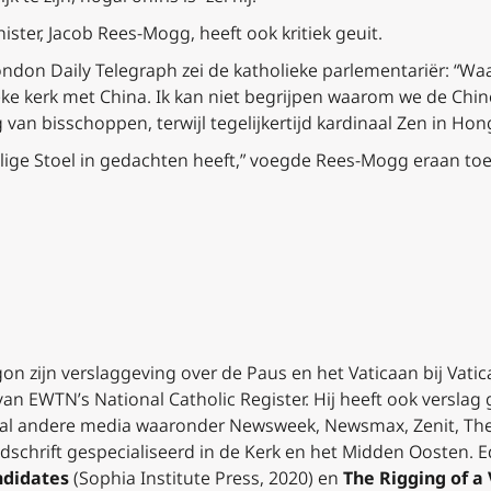
ster, Jacob Rees-Mogg, heeft ook kritiek geuit.
ondon
Daily Telegraph
zei de katholieke parlementariër: “Wa
ieke kerk met China. Ik kan niet begrijpen waarom we de Ch
an bisschoppen, terwijl tegelijkertijd kardinaal Zen in Ho
ilige Stoel in gedachten heeft,” voegde Rees-Mogg eraan toe
 zijn verslaggeving over de Paus en het Vaticaan bij Vatic
 EWTN’s National Catholic Register. Hij heeft ook verslag 
ntal andere media waaronder
Newsweek, Newsmax, Zenit, The
ijdschrift gespecialiseerd in de Kerk en het Midden Oosten. 
ndidates
(Sophia Institute Press, 2020) en
The Rigging of a