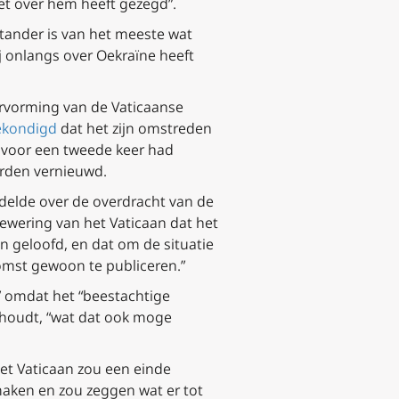
et over hem heeft gezegd”.
rstander is van het meeste wat
j onlangs over Oekraïne heeft
rvorming van de Vaticaanse
ekondigd
dat het zijn omstreden
voor een tweede keer had
orden vernieuwd.
ndelde over de overdracht van de
ewering van het Vaticaan dat het
 geloofd, en dat om de situatie
omst gewoon te publiceren.”
n” omdat het “beestachtige
d houdt, “wat dat ook moge
het Vaticaan zou een einde
aken en zou zeggen wat er tot