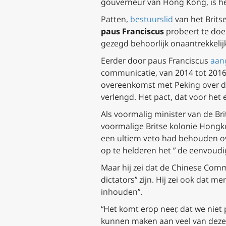
gouverneur van Hong Kong, is het
Patten,
bestuurslid
van het Britse
paus Franciscus
probeert te doen
gezegd behoorlijk onaantrekkelijk
Eerder door paus Franciscus
aang
communicatie, van 2014 tot 2016,
overeenkomst met Peking over d
verlengd. Het pact, dat voor het
Als voormalig minister van de Br
voormalige Britse kolonie Hongko
een ultiem veto had behouden ov
op te helderen het ” de eenvoudi
Maar hij zei dat de Chinese Comm
dictators” zijn. Hij zei ook dat
inhouden”.
“Het komt erop neer, dat we niet 
kunnen maken aan veel van deze 