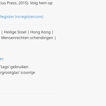
ius Press, 2015). Volg hem op
egister (ncregister.com)
| Heilige Stoel | Hong Kong |
 | Mensenrechten schendingen |
er
.
’tags’ gebruiken
rgrootglas’ icoontje