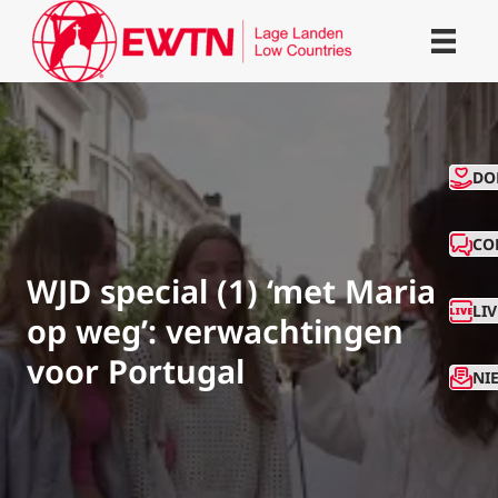
CO
DO
CO
WJD special (1) ‘met Maria
LI
op weg’: verwachtingen
voor Portugal
NI