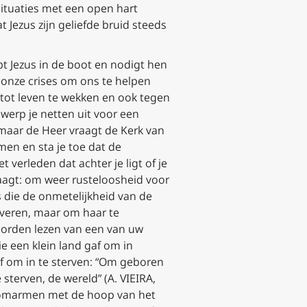
ituaties met een open hart
Jezus zijn geliefde bruid steeds
pt Jezus in de boot en nodigt hen
 onze crises om ons te helpen
tot leven te wekken en ook tegen
werp je netten uit voor een
 maar de Heer vraagt de Kerk van
omen en sta je toe dat de
erleden dat achter je ligt of je
aagt:
om weer rusteloosheid voor
 die de onmetelijkheid van de
overen, maar om haar te
woorden lezen van een van uw
ie een klein land gaf om in
af om in te sterven: “Om geboren
sterven, de wereld” (A. VIEIRA,
eld omarmen met de hoop van het