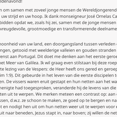
oedenavond!
 ben om samen met zoveel jonge mensen de Wereldjongerend
, uw strijd en uw hoop. Ik dank monseigneur José Ornelas Ca
t u bidden opdat we, zoals hij zei, samen met de jonge men
reugdevolle, grootmoedige en transformerende deelname, 
hoonheid van uw land, een doorgangsland tussen verleden 
ingen, getooid met weelderige valleien en gouden stranden
enst aan Portugal. Dit doet me denken aan het eerste gero
het Meer van Galilea. Ik wil graag even stilstaan bij deze ro
te lezing van de Vespers: de Heer heeft ons gered en geroe
im
1:9). Dit gebeurde in het leven van die eerste discipelen 
n. De vissers waren eruit gestapt en hun netten aan het wass
enigte had toegesproken, veranderde hij de levens van die 
ten uit te werpen. We merken meteen een contrast op: aan
ssen
, d.w.z. ze schoon te maken, ze goed op te bergen en na
ot en nodigt hen uit om hun netten weer uit te werpen
voor 
uit
naar beneden, Jezus
stapt in
, naar boven; zij willen
de ne