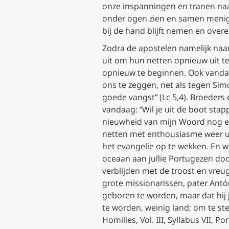
onze inspanningen en tranen naa
onder ogen zien en samen menige
bij de hand blijft nemen en overe
Zodra de apostelen namelijk naa
uit om hun netten opnieuw uit t
opnieuw te beginnen. Ook vandaa
ons te zeggen, net als tegen Sim
goede vangst” (
Lc
5,4). Broeders 
vandaag: “Wil je uit de boot stap
nieuwheid van mijn Woord nog een
netten met enthousiasme weer ui
het evangelie op te wekken
. En 
oceaan aan jullie Portugezen doo
verblijden met de troost en vreu
grote missionarissen, pater Antóni
geboren te worden, maar dat hij 
te worden, weinig land; om te ste
Homilies, Vol. III, Syllabus VII