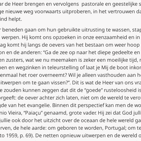
r de Heer brengen en vervolgens pastorale en geestelijke s
 nieuwe weg voorwaarts uitproberen, in het vertrouwen dat 
ind helpt.
r beneden gaan om hun gebruikte uitrusting te wassen,
sta
e werpen
. Hij komt ons opzoeken in onze eenzaamheid en in
g komt hij langs de oevers van het bestaan om weer hoop 
on en de anderen: “Ga de zee op naar het diepe gedeelte en 
en zusters, wat we nu meemaken is zeker een moeilijke tijd,
pen en wegzinken in teleurstelling of laat je Mij de boot ink
maal het roer overneemt? Wil je alleen vasthouden aan het v
twerpen om te gaan vissen?”. Dit is wat de Heer van ons vr
we zouden kunnen zeggen dat dit de “goede” rusteloosheid is
rgeeft: de oever achter zich laten, niet om de wereld te ver
gde van het evangelie. Binnen dit perspectief kan men de 
o Vieira, “
Paiaçu
” genaamd, grote vader. Hij zei dat God jull
jullie ook door het uitzicht over de oceaan de hele wereld g
rven, de hele aarde: om geboren te worden, Portugal; om te 
, Porto 1959, p. 69). De netten opnieuw uitwerpen en de wer