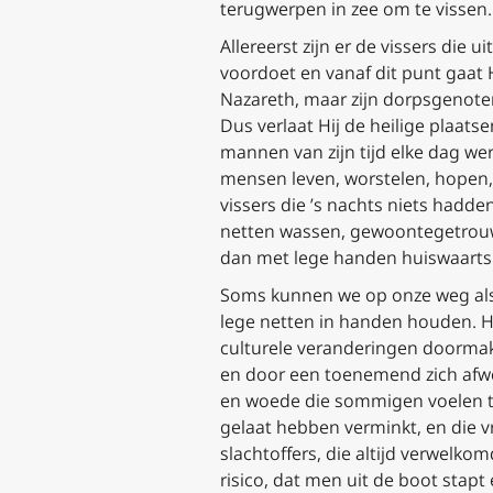
terugwerpen in zee om te vissen
.
Allereerst zijn er de vissers die
ui
voordoet en vanaf dit punt gaat 
Nazareth, maar zijn dorpsgenote
Dus verlaat Hij de heilige plaat
mannen van zijn tijd elke dag wer
mensen leven, worstelen, hopen, 
vissers die ’s nachts niets hadde
netten wassen, gewoontegetrouw t
dan met lege handen huiswaarts 
Soms kunnen we op onze weg als 
lege netten in handen houden. Het
culturele veranderingen doorma
en door een toenemend zich afwen
en woede die sommigen voelen te
gelaat hebben verminkt, en die v
slachtoffers, die altijd verwel
risico, dat
men uit de boot stapt