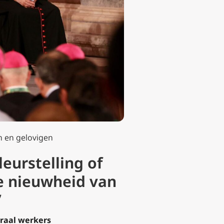
n en gelovigen
eurstelling of
de nieuwheid van
”
oraal werkers