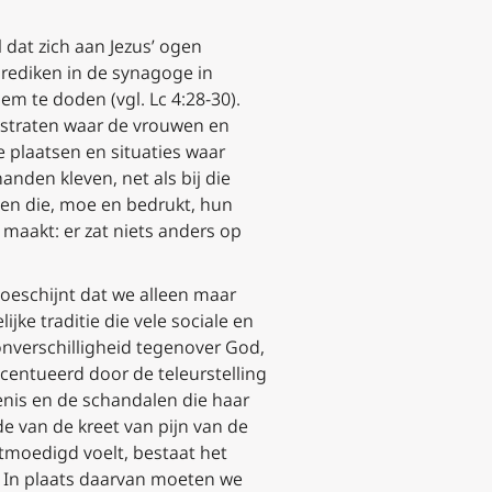
el dat zich aan Jezus’ ogen
prediken in de synagoge in
em te doden (vgl.
Lc
4:28-30).
e straten waar de vrouwen en
e plaatsen en situaties waar
nden kleven, net als bij die
llen die, moe en bedrukt, hun
maakt: er zat niets anders op
oeschijnt dat we alleen maar
jke traditie die vele sociale en
nverschilligheid tegenover God,
centueerd door de teleurstelling
nis en de schandalen die haar
e van de kreet van pijn van de
tmoedigd voelt, bestaat het
. In plaats daarvan moeten we