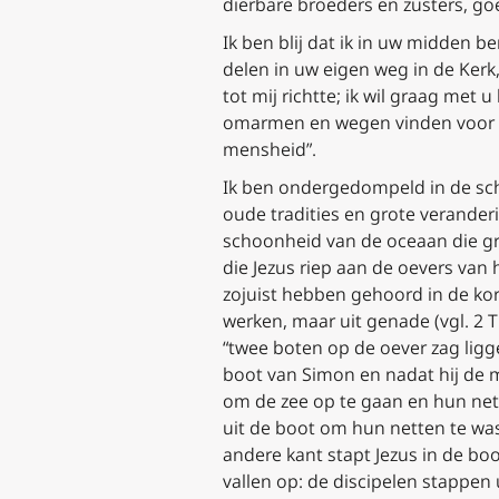
dierbare broeders en zusters, g
Ik ben blij dat ik in uw midden
delen in uw eigen weg in de Kerk
tot mij richtte; ik wil graag me
omarmen en wegen vinden voor v
mensheid”.
Ik ben ondergedompeld in de sc
oude tradities en grote verander
schoonheid van de oceaan die gr
die Jezus riep aan de oevers van 
zojuist hebben gehoord in de kor
werken, maar uit genade (vgl. 2
T
“twee boten op de oever zag ligge
boot van Simon en nadat hij de m
om de zee op te gaan en hun net
uit de boot om hun netten te wa
andere kant
stapt Jezus in de bo
vallen op: de discipelen
stappen 