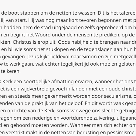
t de boot stappen om de netten te wassen
. Dit is het tafere
Hij van start. Hij was nog maar kort tevoren begonnen met 
n hadden hem de stad uitgejaagd en zelfs geprobeerd om h
sen en begint het Woord onder de mensen te prediken, op d
kten. Christus is erop uit Gods nabijheid te brengen naar d
en bij wie soms het stuklopen en de tegenslagen aan hun ha
n gevangen. Jezus kijkt liefdevol naar Simon en zijn metgeze
e werk gaan, wat echter tegelijkertijd ook moe en gelaten 
te keren.
Kerk een soortgelijke afmatting ervaren, wanneer het ons t
 is een wijdverbreid gevoel in landen met een oude christeli
ken en steeds meer gekenmerkt worden door secularisme, o
den van de praktijk van het geloof. En dit wordt vaak geac
n opzichte van de Kerk, soms vanwege ons slechte getuige
ragen om een nederige en voortdurende zuivering, uitgaand
komd en gehoord moeten worden. Wanneer men zich echter on
en verstrikt raakt in de netten van berusting en pessimisme