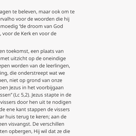
agen te beleven, maar ook om te
rvalho voor de woorden die hij
sen moedig “de droom van God
voor de Kerk en voor de
en toekomst, een plaats van
 met uitzicht op de oneindige
epen worden van de leerlingen,
eping, die onderstreept wat we
pen, niet op grond van onze
toen Jezus in het voorbijgaan
en” (Lc 5,2). Jezus stapte in de
vissers door hen uit te nodigen
 de ene kant
stappen
de vissers
ar huis terug te keren; aan de
een visvangst
. De verschillen
tten opbergen
, Hij wil dat ze
die