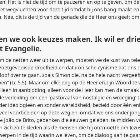
en! Het is niet de tijd om te pauzeren en op te geven, om de
iet wegvluchten voor deze tijd omdat hij ons bang maakt e
n. Nee, dit is de tijd van de genade die de Heer ons geeft o
n we ook keuzes maken. Ik wil er dri
t Evangelie.
Om de netten weer uit te werpen, moeten we de kust van tele
zoetgevooisde droefheid en dat ironische cynisme dat ons ov
loof
over te gaan, zoals Simon die, na de hele nacht vergee
en” (
Lc
5,5). Maar om elke dag op de Heer en zijn Woord te 
Alleen in aanbidding, alleen voor de Heer kan men de smaak 
 verleiding om een ‘pastoraal van nostalgie en wroeging’ t
er ideologieën en zonder wereldsheid, bezield door één enk
veel voorbeelden op deze weg en, omdat we ons onder jonge
ge João de Brito, gedenken die eeuwen geleden, te midden va
n zich zo te kleden als de mensen die hij ontmoette om Jezus
erpen in de tijd waarin we leven, om de dialoog aan te gaa