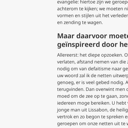
evangelie: hiertoe zijn we geroep
achterom te kijken; we moeten n
vormen en stijlen uit het verlede
en zending te wagen.
Maar daarvoor moete
geïnspireerd door he
Allereerst:
het diepe opzoeken
. 
verlaten, afstand nemen van die 
nodig om
van defaitisme naar ge
uw woord zal ik de netten uitwerp
genoeg, er is veel gebed nodig. 
terugvinden. Dan overwint men de
moed om de zee op te gaan, zond
iedereen moge bereiken. U hebt 
jonge man uit Lissabon, de heili
vertrok en zo begon te spreken e
geroepen om onze netten uit te w