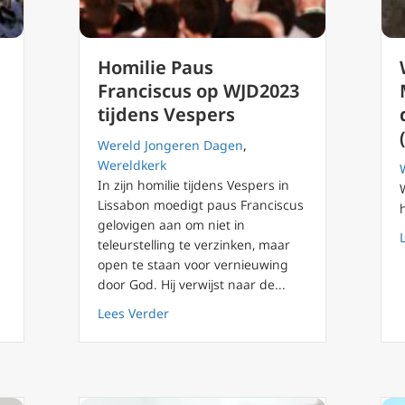
Homilie Paus
Franciscus op WJD2023
tijdens Vespers
Wereld Jongeren Dagen
,
Wereldkerk
In zijn homilie tijdens Vespers in
Lissabon moedigt paus Franciscus
gelovigen aan om niet in
teleurstelling te verzinken, maar
ondigt data aan voor Wereldjongerendag 2027 in Zuid-Korea
open te staan voor vernieuwing
door God. Hij verwijst naar de...
about Homilie Paus Franciscus op WJD2
Lees Verder