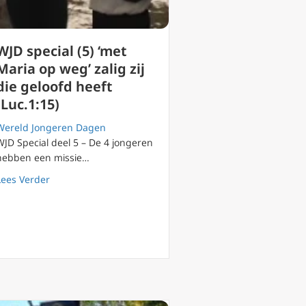
WJD special (5) ‘met
Maria op weg’ zalig zij
die geloofd heeft
(Luc.1:15)
Wereld Jongeren Dagen
WJD Special deel 5 – De 4 jongeren
hebben een missie…
about WJD special (5) ‘met Maria op weg’ zalig zij die ge
Lees Verder
023 tijdens Vespers