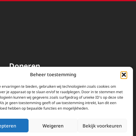
Doneren
Beheer toestemming
EWTN wordt uitsluitend
gefinancierd door uw donaties.
 ervaringen te bieden, gebruiken wij technologieën zoals cookies om
over je apparaat op te slaan en/of te raadplegen. Door in te stemmen met
Wij ontvangen bewust geen
logieën kunnen wij gegevens zoals surfgedrag of unieke ID's op deze site
advertentie-inkomsten of
Als je geen toestemming geeft of uw toestemming intrekt, kan dit een
kerkelijke financiele
vloed hebben op bepaalde functies en mogelijkheden.
ondersteuning.
Doneren
epteren
Weigeren
Bekijk voorkeuren