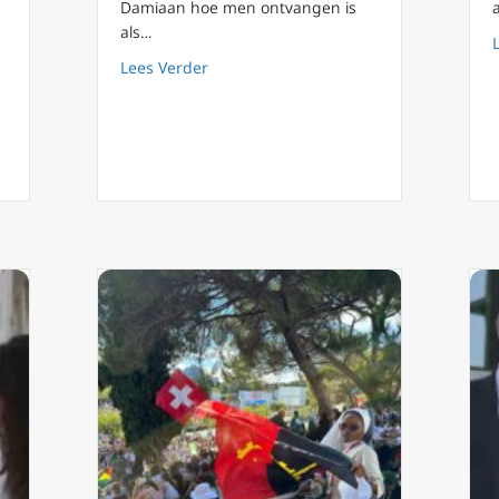
Damiaan hoe men ontvangen is
als…
 ‘met Maria op weg’: dankbaarheid
about WJD special (3) ‘met Maria op weg
Lees Verder