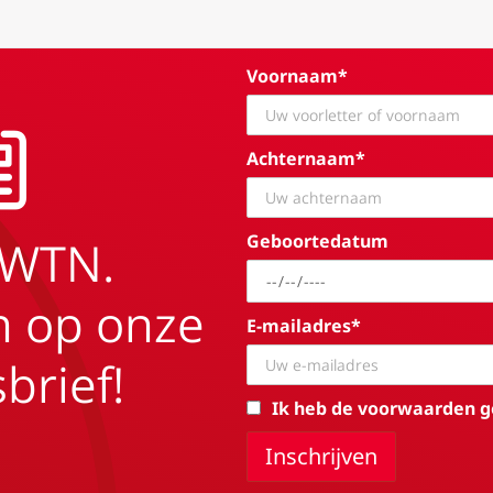
Voornaam*
Achternaam*
Geboortedatum
EWTN.
in op onze
E-mailadres*
brief!
Ik heb de voorwaarden g