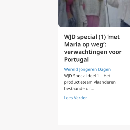
WJD special (1) ‘met
Maria op weg’:
verwachtingen voor
Portugal
Wereld Jongeren Dagen
WJD Special deel 1 – Het
productieteam Vlaanderen
bestaande uit…
about WJD special (1)
Lees Verder