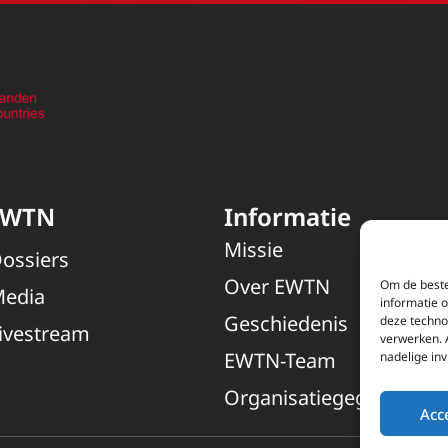
EWTN
Informatie
Missie
ossiers
Over EWTN
Om de beste
edia
informatie 
Geschiedenis
deze techno
ivestream
verwerken. 
EWTN-Team
nadelige in
Organisatiegegevens
Acc