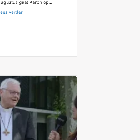
augustus gaat Aaron op…
about WJD special (2) ‘met Maria op weg’: christelijke v
Lees Verder
’: gastvrijheid vinden