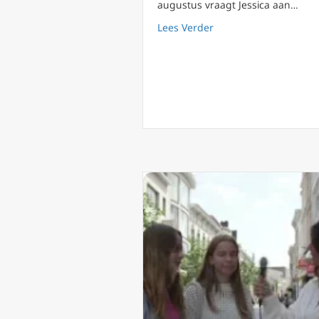
augustus vraagt Jessica aan…
about WJD special (4)
Lees Verder