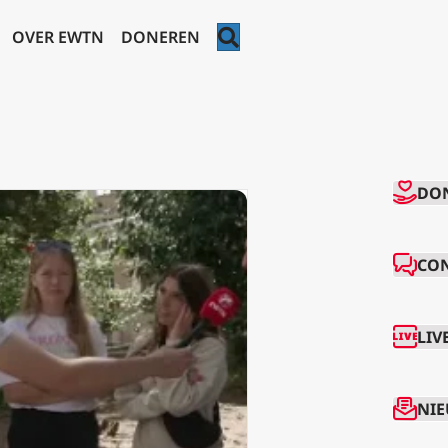
ZOEKEN
OVER EWTN
DONEREN
CO
DO
CO
LIV
NIE