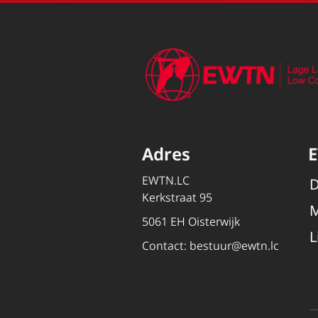
Adres
EWTN.LC
D
Kerkstraat 95
M
5061 EH Oisterwijk
L
Contact:
bestuur@ewtn.lc