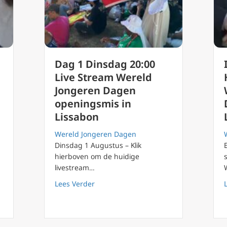
Dag 1 Dinsdag 20:00
Live Stream Wereld
Jongeren Dagen
openingsmis in
Lissabon
Wereld Jongeren Dagen
Dinsdag 1 Augustus – Klik
hierboven om de huidige
livestream…
 ‘met Maria op weg’: verwachtingen voor Portugal
about Dag 1 Dinsdag 20:00 Live Strea
Lees Verder