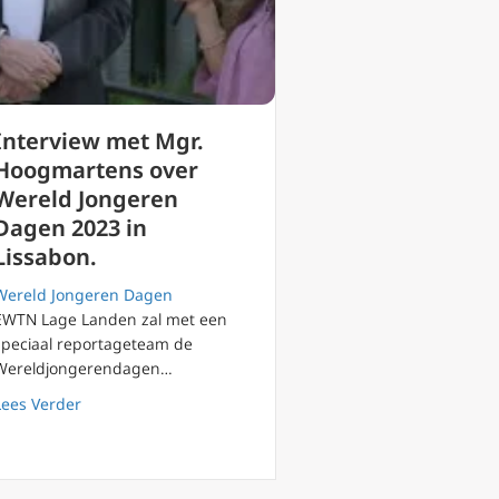
Interview met Mgr.
Hoogmartens over
Wereld Jongeren
Dagen 2023 in
Lissabon.
Wereld Jongeren Dagen
EWTN Lage Landen zal met een
speciaal reportageteam de
Wereldjongerendagen…
m Wereld Jongeren Dagen openingsmis in Lissabon
about Interview met Mgr. Hoogmartens over Wereld Jon
Lees Verder