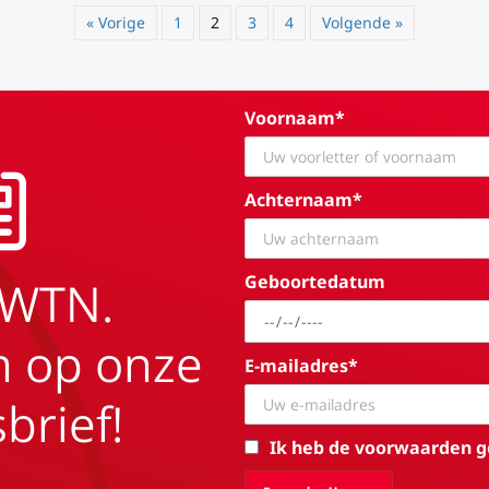
« Vorige
1
2
3
4
Volgende »
Voornaam*
Achternaam*
Geboortedatum
EWTN.
in op onze
E-mailadres*
brief!
Ik heb de voorwaarden g