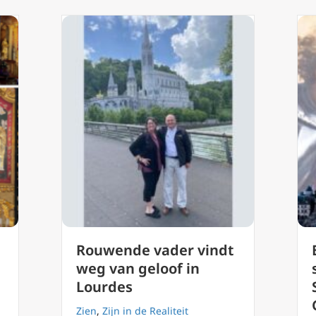
Rouwende vader vindt
n
weg van geloof in
Lourdes
Zien
,
Zijn in de Realiteit