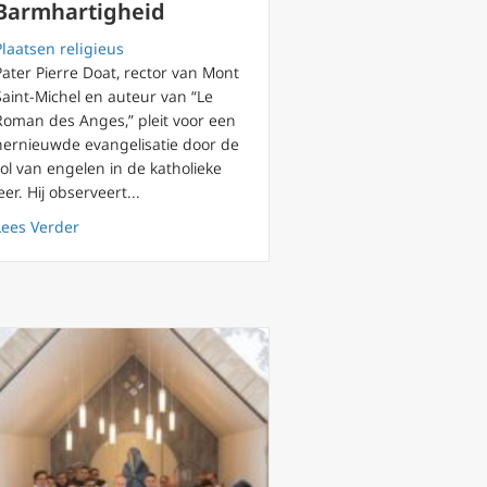
Barmhartigheid
Plaatsen religieus
Pater Pierre Doat, rector van Mont
eloof in Lourdes
Saint-Michel en auteur van “Le
Roman des Anges,” pleit voor een
hernieuwde evangelisatie door de
rol van engelen in de katholieke
leer. Hij observeert...
about Engelverschijningen: sterke band tussen Sint Mi
Lees Verder