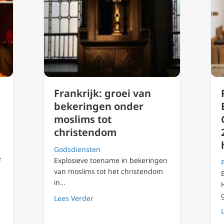
Frankrijk: groei van
bekeringen onder
moslims tot
christendom
Godsdiensten
e
Explosieve toename in bekeringen
van moslims tot het christendom
in…
about Frankrijk: groei van bekeringen
Lees Verder