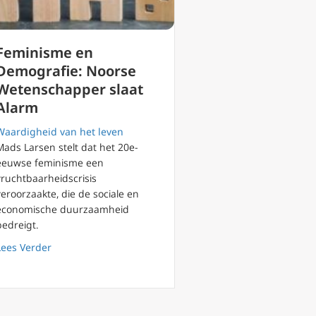
Feminisme en
Demografie: Noorse
Wetenschapper slaat
Alarm
Waardigheid van het leven
Mads Larsen stelt dat het 20e-
eeuwse feminisme een
vruchtbaarheidscrisis
veroorzaakte, die de sociale en
economische duurzaamheid
 stoel van Petrus
bedreigt.
about Feminisme en Demografie: Noorse Wetenschappe
Lees Verder