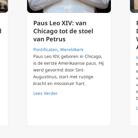
Paus Leo XIV: van
l
Chicago tot de stoel
van Petrus
Pontificaten
,
Wereldkerk
Paus Leo XIV, geboren in Chicago,
is de eerste Amerikaanse paus. Hij
werd gevormd door Sint-
Augustinus, start met rustige
el van Frankrijk staat centraal in Puy du Fou
kracht en missionair hart.
about Paus Leo XIV: van Chicago tot de
Lees Verder