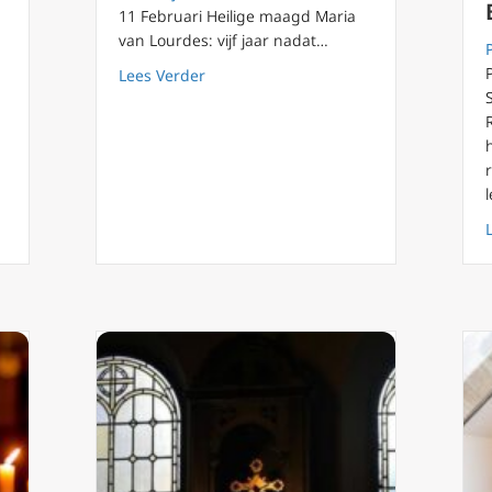
11 Februari Heilige maagd Maria
van Lourdes: vijf jaar nadat…
about Rouwende vader vindt weg van g
Lees Verder
Wonderen en Genaden in Kalisz