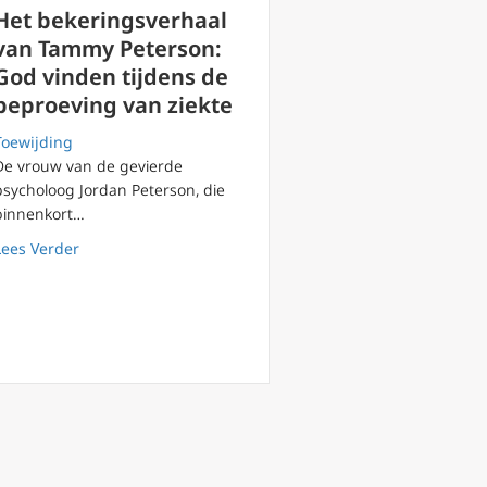
Het bekeringsverhaal
van Tammy Peterson:
God vinden tijdens de
beproeving van ziekte
Toewijding
De vrouw van de gevierde
psycholoog Jordan Peterson, die
binnenkort…
aak christelijke cultuur in Polen?
about Het bekeringsverhaal van Tammy Peterson: God v
Lees Verder