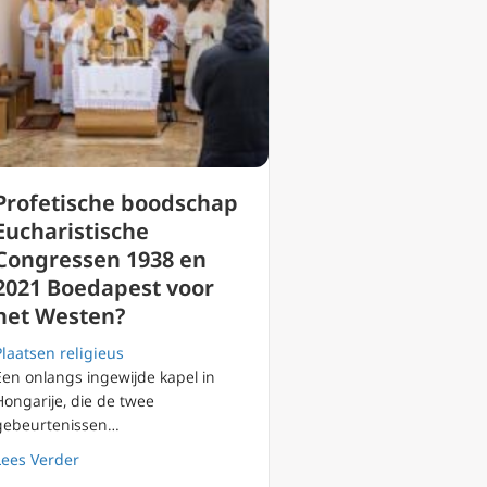
Profetische boodschap
Eucharistische
Congressen 1938 en
2021 Boedapest voor
het Westen?
Plaatsen religieus
Een onlangs ingewijde kapel in
Hongarije, die de twee
gebeurtenissen…
 onder moslims tot christendom
about Profetische boodschap Eucharistische Congresse
Lees Verder