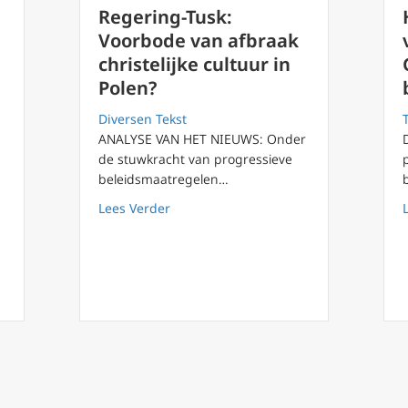
Regering-Tusk:
Voorbode van afbraak
christelijke cultuur in
Polen?
Diversen Tekst
ANALYSE VAN HET NIEUWS: Onder
de stuwkracht van progressieve
beleidsmaatregelen…
led’ leert jongeren onderdelen van de H.Mis
about Regering-Tusk: Voorbode van afbr
Lees Verder