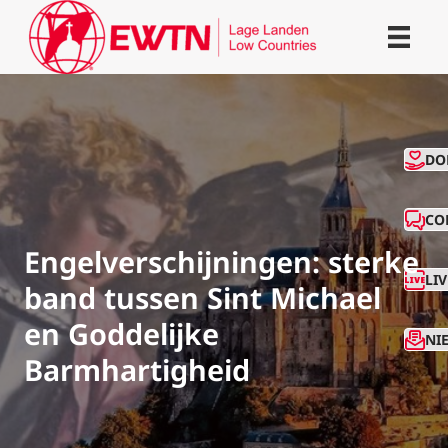
CO
DO
CO
Engelverschijningen: sterke
LI
band tussen Sint Michael
en Goddelijke
NI
Barmhartigheid