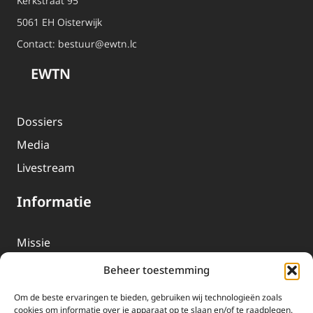
Kerkstraat 95
5061 EH Oisterwijk
Contact:
bestuur@ewtn.lc
EWTN
Dossiers
Media
Livestream
Informatie
Missie
Over EWTN
Beheer toestemming
Geschiedenis
Om de beste ervaringen te bieden, gebruiken wij technologieën zoals
EWTN-Team
cookies om informatie over je apparaat op te slaan en/of te raadplegen.