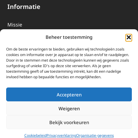
Informatie
Missie
Over EWTN
Beheer toestemming
Geschiedenis
Om de beste ervaringen te bieden, gebruiken wij technologieën zoals
EWTN-Team
cookies om informatie over je apparaat op te slaan en/of te raadplegen.
Door in te stemmen met deze technologieën kunnen wij gegevens zoals
Organisatiegegevens
surfgedrag of unieke ID's op deze site verwerken. Als je geen
toestemming geeft of uw toestemming intrekt, kan dit een nadelige
invloed hebben op bepaalde functies en mogelijkheden.
Doneren
EWTN wordt uitsluitend gefinancierd door uw donaties.
Accepteren
Wij ontvangen bewust geen advertentie-inkomsten of
kerkelijke financiele ondersteuning.
Weigeren
Doneren
Bekijk voorkeuren
2025 EWTN Lage Landen | Katholieke Media | © Stichting EWTN Lage
Landen |
Cookies
|
Privacyverklaring
Cookiebeleid
Privacyverklaring
Organisatie-gegevens