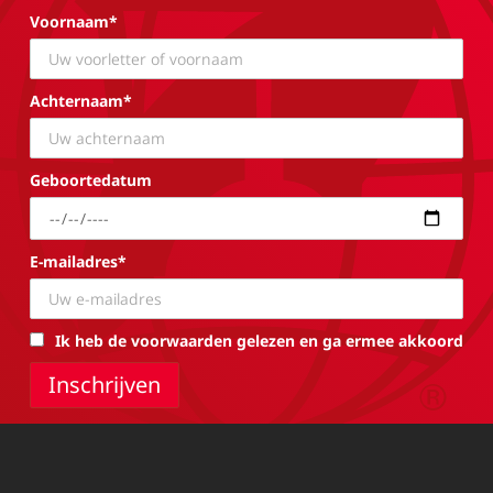
Voornaam*
Achternaam*
Geboortedatum
E-mailadres*
Ik heb de voorwaarden gelezen en ga ermee akkoord