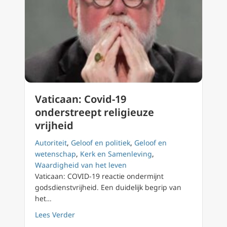
Vaticaan: Covid-19
onderstreept religieuze
vrijheid
Autoriteit
,
Geloof en politiek
,
Geloof en
wetenschap
,
Kerk en Samenleving
,
Waardigheid van het leven
Vaticaan: COVID-19 reactie ondermijnt
godsdienstvrijheid. Een duidelijk begrip van
het…
about Vaticaan: Covid-19 onderstreept religi
Lees Verder