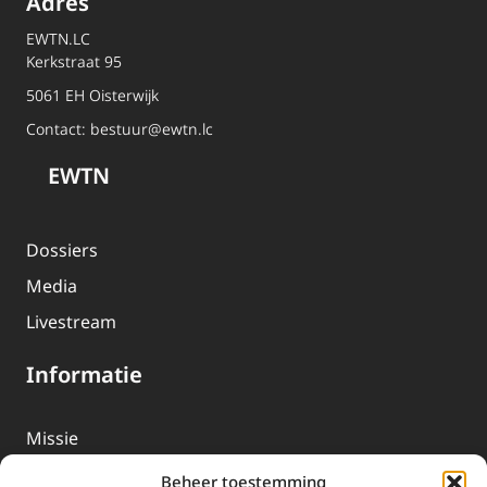
Adres
EWTN.LC
Kerkstraat 95
5061 EH Oisterwijk
Contact:
bestuur@ewtn.lc
EWTN
Dossiers
Media
Livestream
Informatie
Missie
Over EWTN
Beheer toestemming