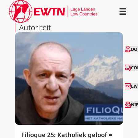
Autoriteit
CO
DO
CO
LI
NI
Filioque 25: Katholiek geloof =