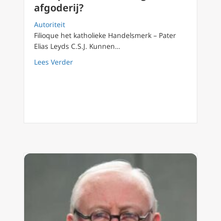
afgoderij?
Autoriteit
Filioque het katholieke Handelsmerk – Pater
Elias Leyds C.S.J. Kunnen…
about Filioque 25: Katholiek geloof = afgoder
Lees Verder