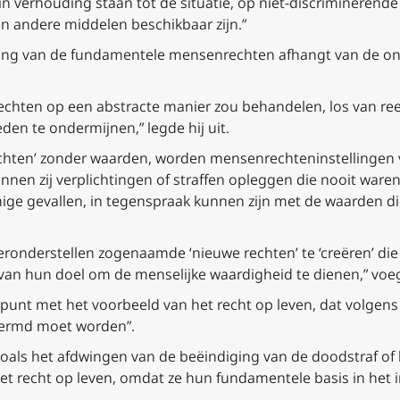
n verhouding staan tot de situatie, op niet-discriminerend
en andere middelen beschikbaar zijn.”
dering van de fundamentele mensenrechten afhangt van de 
t rechten op een abstracte manier zou behandelen, los van r
den te ondermijnen,” legde hij uit.
rechten’ zonder waarden, worden mensenrechteninstellingen 
kunnen zij verplichtingen of straffen opleggen die nooit ware
sommige gevallen, in tegenspraak kunnen zijn met de waarden d
veronderstellen zogenaamde ‘nieuwe rechten’ te ‘creëren’ di
van hun doel om de menselijke waardigheid te dienen,” voeg
t punt met het voorbeeld van het recht op leven, dat volgens
hermd moet worden”.
 zoals het afdwingen van de beëindiging van de doodstraf o
 het recht op leven, omdat ze hun fundamentele basis in het 