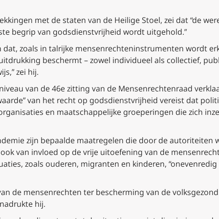
rekkingen met de staten van de Heilige Stoel, zei dat “de we
ste begrip van godsdienstvrijheid wordt uitgehold.”
n dat, zoals in talrijke mensenrechteninstrumenten wordt er
itdrukking beschermt – zowel individueel als collectief, publ
s,” zei hij.
niveau van de 46e zitting van de Mensenrechtenraad verkla
waarde” van het recht op godsdienstvrijheid vereist dat pol
e organisaties en maatschappelijke groeperingen die zich in
ndemie zijn bepaalde maatregelen die door de autoriteite
ok van invloed op de vrije uitoefening van de mensenrechte
uaties, zoals ouderen, migranten en kinderen, “onevenredig 
 van de mensenrechten ter bescherming van de volksgezon
nadrukte hij.