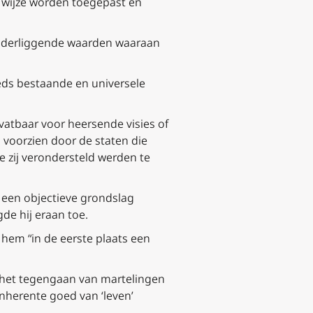
e wijze worden toegepast en
onderliggende waarden waaraan
eeds bestaande en universele
vatbaar voor heersende visies of
n voorzien door de staten die
ie zij verondersteld werden te
e een objectieve grondslag
de hij eraan toe.
 hem “in de eerste plaats een
f het tegengaan van martelingen
inherente goed van ‘leven’