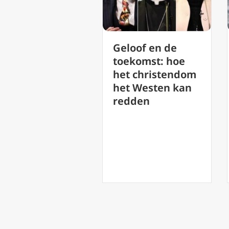
Geloof en de
Nieuwe Chinese
toekomst: hoe
bisschop gewijd
het christendom
volgens
het Westen kan
overeenkomst
redden
Vaticaan-China