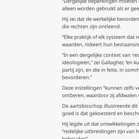
“Dergelijke beperkingen moeten i
alleen worden gebruikt als er ge
Hij zei dat de werkelijke bevor
die rechten zijn ontleend.
“Elke praktijk of elk systeem da
waarden, riskeert hun bestaansre
“In een dergelijke context van ‘
ideologieën,” zei Gallagher, “en 
partij zijn, en die in feite, in 
bevorderen.”
Deze instellingen “kunnen zelfs 
ontberen, waardoor zij afdwalen 
De aartsbisschop illustreerde di
goed is dat gekoesterd en besc
Hij legde uit dat ontwikkelingen
“redelijke uitbreidingen zijn van
behouden”.