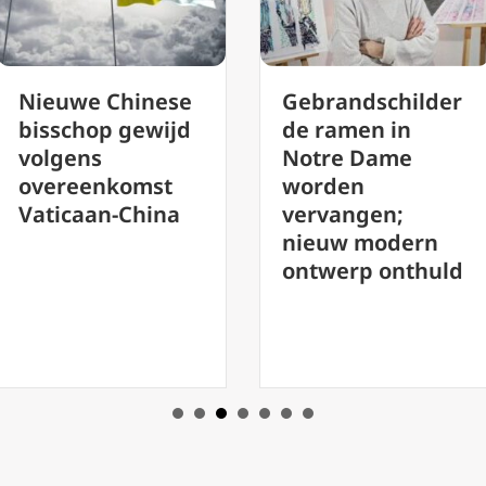
Gebrandschilder
Pas verheven
de ramen in
kardinaal in Ira
Notre Dame
bespreekt vred
worden
te midden van
vervangen;
spanningen in
nieuw modern
Midden-Oosten
ontwerp onthuld