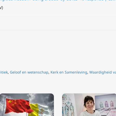
V)
|
itiek
,
Geloof en wetenschap
,
Kerk en Samenleving
,
Waardigheid va