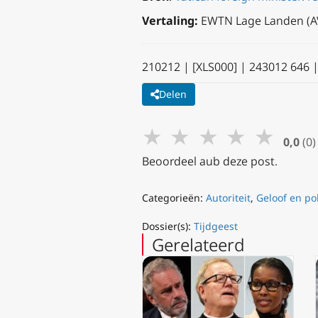
Vertaling:
EWTN Lage Landen (A
210212 | [XLS000] | 243012 646 
Delen
★
★
★
★
★
0,0
(0)
Beoordeel aub deze post.
Categorieën:
Autoriteit
,
Geloof en pol
Dossier(s):
Tijdgeest
Gerelateerd