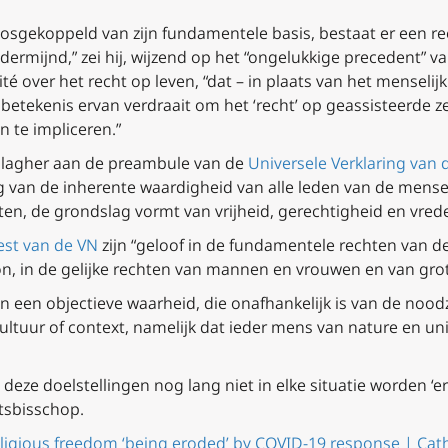
losgekoppeld van zijn fundamentele basis, bestaat er een reë
ermijnd,” zei hij, wijzend op het “ongelukkige precedent”
 over het recht op leven, “dat – in plaats van het menselijk
betekenis ervan verdraait om het ‘recht’ op geassisteerde 
 te impliceren.”
llagher aan de preambule van de
Universele Verklaring van
ng van de inherente waardigheid van alle leden van de me
en, de grondslag vormt van vrijheid, gerechtigheid en vrede
st van de VN
zijn “geloof in de fundamentele rechten van d
, in de gelijke rechten van mannen en vrouwen en van grote
een objectieve waarheid, die onafhankelijk is van de nood
cultuur of context, namelijk dat ieder mens van nature en uni
eze doelstellingen nog lang niet in elke situatie worden ‘
rtsbisschop.
religious freedom ‘being eroded’ by COVID-19 response | Ca