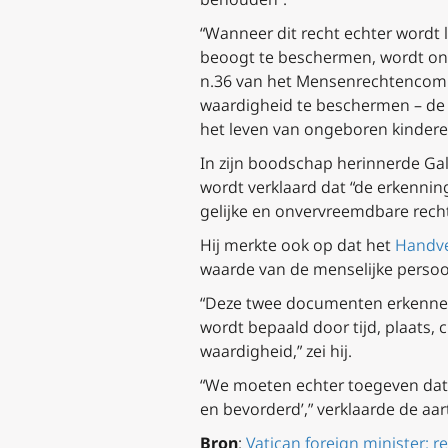
“Wanneer dit recht echter wordt 
beoogt te beschermen, wordt ond
n.36 van het Mensenrechtencomité
waardigheid te beschermen – de 
het leven van ongeboren kinderen
In zijn boodschap herinnerde Ga
wordt verklaard dat “de erkenni
gelijke en onvervreemdbare recht
Hij merkte ook op dat het
Handve
waarde van de menselijke persoon
“Deze twee documenten erkennen 
wordt bepaald door tijd, plaats, 
waardigheid,” zei hij.
“We moeten echter toegeven dat d
en bevorderd’,” verklaarde de aa
Bron
:
Vatican foreign minister: 