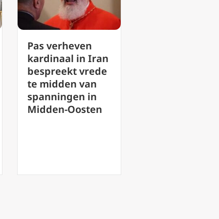
Wanneer werd
Rik Torfs in
n
Jezus geboren?
gesprek me
e
Italiaanse
Charlotte P
onderzoekers
over bezoek
plaatsen
paus Franci
geboorte in 1 v.C.
aan de KU
December
Leuven