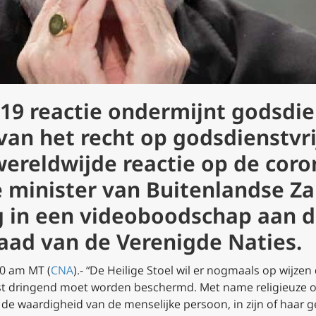
19 reactie ondermijnt godsdie
 van het recht op godsdienstvr
wereldwijde reactie op de coro
e minister van Buitenlandse Z
g in een videoboodschap aan 
ad van de Verenigde Naties.
00 am MT (
CNA
)
.- “De Heilige Stoel wil er nogmaals op wijzen 
t dringend moet worden beschermd. Met name religieuze ov
de waardigheid van de menselijke persoon, in zijn of haar g