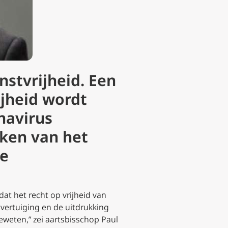
nstvrijheid. Een
ijheid wordt
navirus
aken van het
de
dat het recht op vrijheid van
ertuiging en de uitdrukking
eweten,” zei aartsbisschop Paul