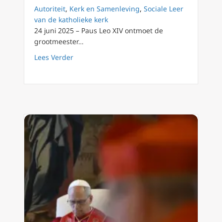
Autoriteit
,
Kerk en Samenleving
,
Sociale Leer
van de katholieke kerk
24 juni 2025 – Paus Leo XIV ontmoet de
grootmeester…
about Paus Leo XIV vertelt Orde van Malta da
Lees Verder