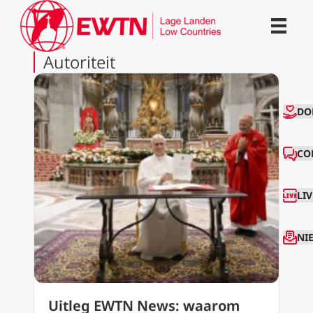
Autoriteit
CO
DO
CO
LI
NI
Uitleg EWTN News: waarom