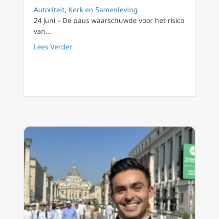
Autoriteit
,
Kerk en Samenleving
24 juni – De paus waarschuwde voor het risico
van…
about Paus Leo XIV: wees getuigen van ’teder
Lees Verder