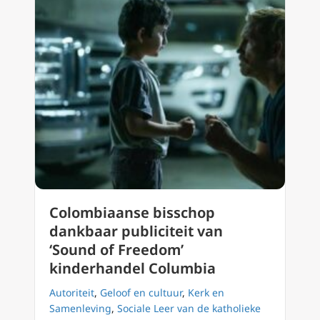
Colombiaanse bisschop
dankbaar publiciteit van
‘Sound of Freedom’
kinderhandel Columbia
Autoriteit
,
Geloof en cultuur
,
Kerk en
Samenleving
,
Sociale Leer van de katholieke