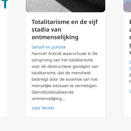
Totalitarisme en de vijf
stadia van
ontmenselijking
Geloof en politiek
Hannah Arendt waarschuwt in De
oorsprong van het totalitarisme
voor de destructieve gevolgen van
totalitarisme, dat de mensheid
bedreigt door de essentie van het
menselijke bestaan te vernietigen.
e angst door Pater Elias in PaterPodcast Radio Maria (14 – Seizoen
Geïnstitutionaliseerde
ontmenselijking...
about Totalitarisme en de vijf stadia v
Lees Verder