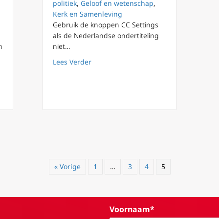
politiek
,
Geloof en wetenschap
,
Kerk en Samenleving
Gebruik de knoppen CC Settings
als de Nederlandse ondertiteling
n
niet…
about Staan de Katholieke wortels van
Lees Verder
19 onderstreept religieuze vrijheid
« Vorige
1
…
3
4
5
Voornaam*