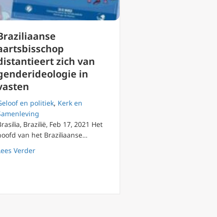
Braziliaanse
aartsbisschop
distantieert zich van
genderideologie in
vasten
Geloof en politiek
,
Kerk en
Samenleving
Brasilia, Brazilië, Feb 17, 2021 Het
hoofd van het Braziliaanse…
 2)
about Braziliaanse aartsbisschop distantieert zich van 
Lees Verder
an ontmenselijking