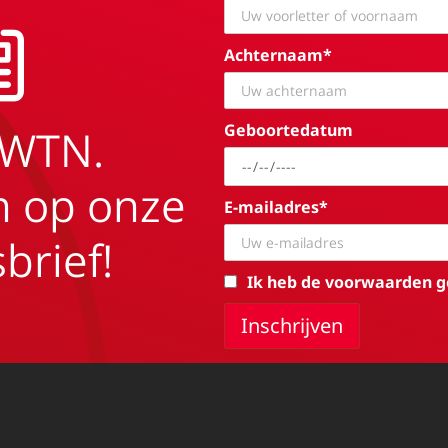
Achternaam*
Geboortedatum
EWTN.
in op onze
E-mailadres*
brief!
Ik heb de voorwaarden g