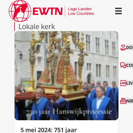
Lokale kerk
CO
DO
CO
LI
NI
5 mei 2024: 751 jaar