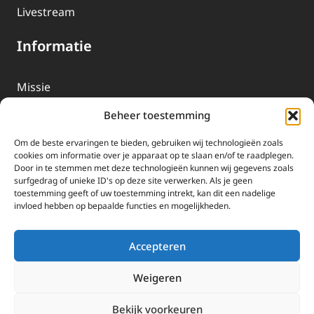
Livestream
Informatie
Missie
Over EWTN
Beheer toestemming
Geschiedenis
Om de beste ervaringen te bieden, gebruiken wij technologieën zoals
EWTN-Team
cookies om informatie over je apparaat op te slaan en/of te raadplegen.
Door in te stemmen met deze technologieën kunnen wij gegevens zoals
Organisatiegegevens
surfgedrag of unieke ID's op deze site verwerken. Als je geen
toestemming geeft of uw toestemming intrekt, kan dit een nadelige
invloed hebben op bepaalde functies en mogelijkheden.
Doneren
EWTN wordt uitsluitend gefinancierd door uw donaties.
Accepteren
Wij ontvangen bewust geen advertentie-inkomsten of
kerkelijke financiele ondersteuning.
Weigeren
Doneren
Bekijk voorkeuren