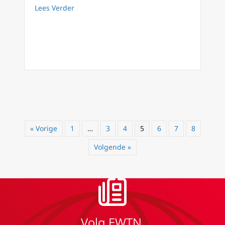
about Eigenzinnige helden, mooie wonderlijke
Lees Verder
« Vorige
1
…
3
4
5
6
7
8
Volgende »
Volg EWTN.