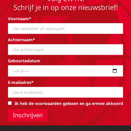
Schrijf je in op onze nieuwsbrief!
Voornaam*
Achternaam*
Geboortedatum
E-mailadres*
Ik heb de voorwaarden gelezen en ga ermee akkoord