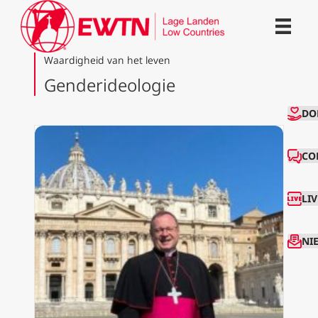
Waardigheid van het leven
Genderideologie
CO
DO
CO
LI
NI