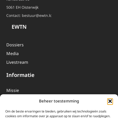
5061 EH Oisterwijk
Contact:
bestuur@ewtn.lc
EWTN
Dossiers
Media
Livestream
Informatie
Missie
Over EWTN
Beheer toestemming
Geschiedenis
Om de beste ervaringen te bieden, gebruiken wij technologieën zoals
EWTN-Team
cookies om informatie over je apparaat op te slaan en/of te raadplegen.