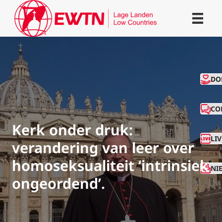
CO
DO
CO
Kerk onder druk:
LI
verandering van leer over
homoseksualiteit ‘intrinsiek
NI
ongeordend’.