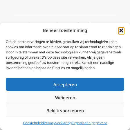
Meer lezen van de uitstekende
Beheer toestemming
journalist
Edward Pentin
?
Llik hier
, of
gebruik één van de andere ’tags’ boven
Om de beste ervaringen te bieden, gebruiken wij technologieën zoals
cookies om informatie over je apparaat op te slaan en/of te raadplegen.
aan deze post.
Door in te stemmen met deze technologieën kunnen wij gegevens zoals
surfgedrag of unieke ID's op deze site verwerken. Als je geen
toestemming geeft of uw toestemming intrekt, kan dit een nadelige
invloed hebben op bepaalde functies en mogelijkheden.
210422 [V00022] 220403 319 | 221111
920 | 250402 1250
Accepteren
Weigeren
Delen
Bekijk voorkeuren
★
★
★
★
★
Cookiebeleid
Privacyverklaring
Organisatie-gegevens
0,0
(0)