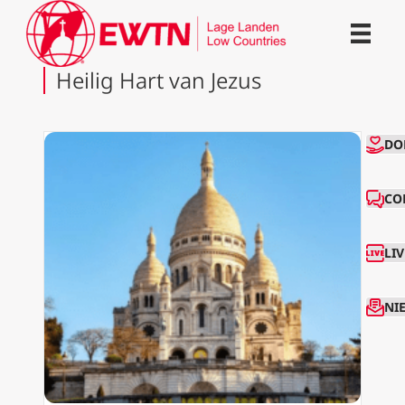
Heilig Hart van Jezus
CO
DO
CO
LI
NI