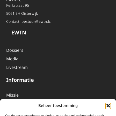
Kerkstraat 95
5061 EH Oisterwijk
Contact:
bestuur@ewtn.lc
EWTN
Dossiers
Media
Livestream
Informatie
Missie
Over EWTN
Beheer toestemming
Geschiedenis
Om de beste ervaringen te bieden, gebruiken wij technologieën zoals