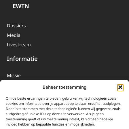
EWTN
Dossiers
Media
Livestream
Informatie
Missie
Over EWTN
Beheer toestemming
Geschiedenis
Om de beste ervaringen te bieden, gebruiken wij technologieën zoals
EWTN-Team
cookies om informatie over je apparaat op te slaan en/of te raadplegen.
Door in te stemmen met deze technologieën kunnen wij gegevens zoals
Organisatiegegevens
surfgedrag of unieke ID's op deze site verwerken. Als je geen
toestemming geeft of uw toestemming intrekt, kan dit een nadelige
invloed hebben op bepaalde functies en mogelijkheden.
Doneren