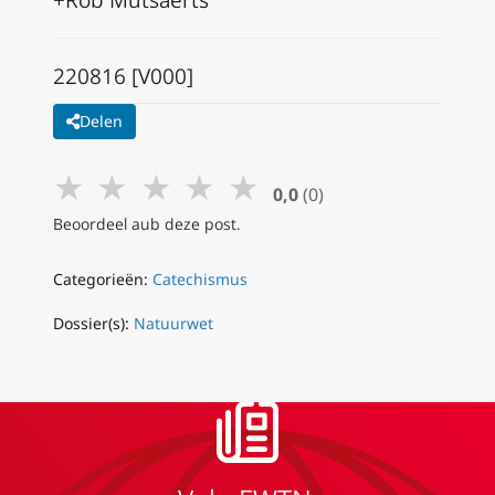
220816 [V000]
Delen
★
★
★
★
★
0,0
(0)
Beoordeel aub deze post.
Categorieën:
Catechismus
Dossier(s):
Natuurwet