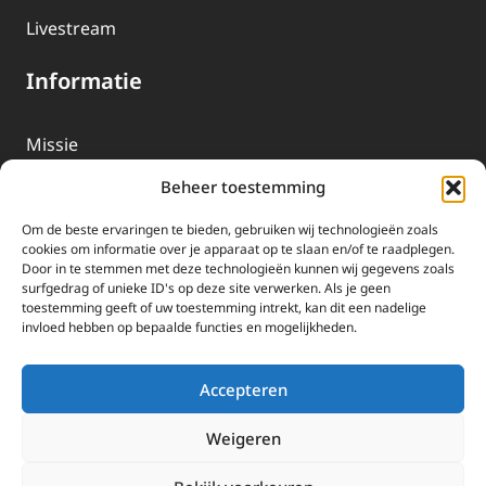
Livestream
Informatie
Missie
Over EWTN
Beheer toestemming
Geschiedenis
Om de beste ervaringen te bieden, gebruiken wij technologieën zoals
EWTN-Team
cookies om informatie over je apparaat op te slaan en/of te raadplegen.
Door in te stemmen met deze technologieën kunnen wij gegevens zoals
Organisatiegegevens
surfgedrag of unieke ID's op deze site verwerken. Als je geen
toestemming geeft of uw toestemming intrekt, kan dit een nadelige
invloed hebben op bepaalde functies en mogelijkheden.
Doneren
EWTN wordt uitsluitend gefinancierd door uw donaties.
Accepteren
Wij ontvangen bewust geen advertentie-inkomsten of
kerkelijke financiele ondersteuning.
Weigeren
Doneren