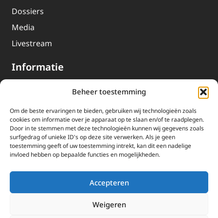
Dossiers
Media
Livestream
Informatie
Beheer toestemming
Missie
Over EWTN
Om de beste ervaringen te bieden, gebruiken wij technologieën zoals
cookies om informatie over je apparaat op te slaan en/of te raadplegen.
Geschiedenis
Door in te stemmen met deze technologieën kunnen wij gegevens zoals
surfgedrag of unieke ID's op deze site verwerken. Als je geen
EWTN-Team
toestemming geeft of uw toestemming intrekt, kan dit een nadelige
invloed hebben op bepaalde functies en mogelijkheden.
Organisatiegegevens
Doneren
Accepteren
EWTN wordt uitsluitend gefinancierd door uw donaties.
Weigeren
Wij ontvangen bewust geen advertentie-inkomsten of