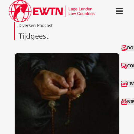
Diversen Podcast
Tijdgeest
CO
DO
CO
LI
NI