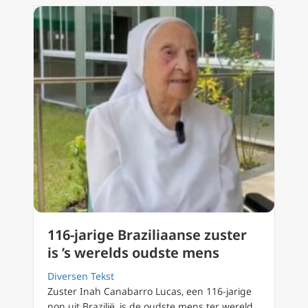
116-jarige Braziliaanse zuster
is ’s werelds oudste mens
Diversen Tekst
Zuster Inah Canabarro Lucas, een 116-jarige
non uit Brazilië, is de oudste mens ter wereld,