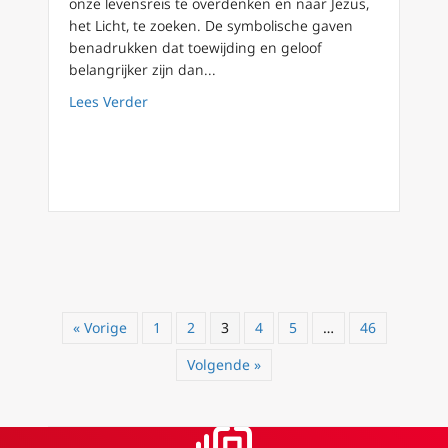
onze levensreis te overdenken en naar Jezus,
het Licht, te zoeken. De symbolische gaven
benadrukken dat toewijding en geloof
belangrijker zijn dan...
about Driekoningen
Lees Verder
« Vorige
1
2
3
4
5
…
46
Volgende »