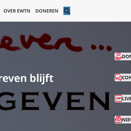
ZOEKEN
OVER EWTN
DONEREN
CO
DO
even blijft
CO
LIV
NIE