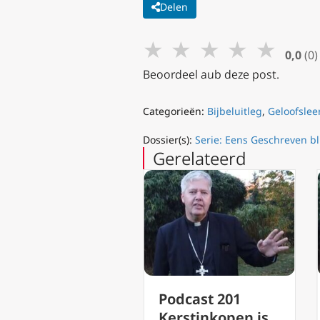
Delen
★
★
★
★
★
0,0
(0)
Beoordeel aub deze post.
Categorieën:
Bijbeluitleg
,
Geloofslee
Dossier(s):
Serie: Eens Geschreven bl
Gerelateerd
vent van dag
Podcast 201
t dag 24 (2)
Kerstinkopen is