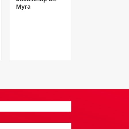
Myra
hebben we He
aanvaard als
onze koning?