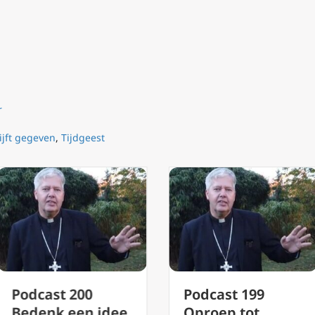
r
ijft gegeven
,
Tijdgeest
Podcast 200
Podcast 199
Bedenk een idee
Oproep tot