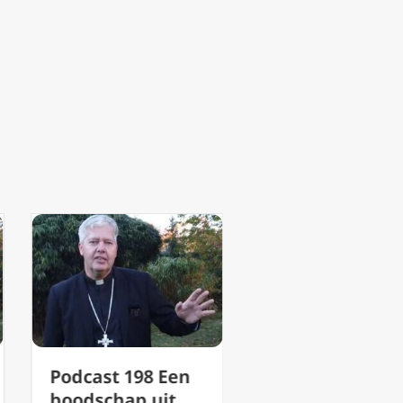
Podcast 198 Een
Podcast 197
boodschap uit
Christus Konin