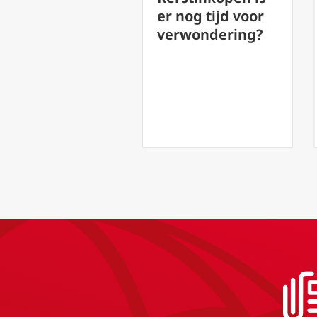
verweging van
er nog tijd voor
ter over
verwondering?
lleen op weg’
chting
rstmis.