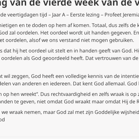
ag van de vierde week van de 
e veertigdagen tijd – Jaar A – Eerste lezing – Profeet Jeremi
nietigen en te doden op hem af komen. Totaal, dus zelfs de k
 God zal oordelen. Het oordeel wordt uit handen gegeven. En
iet oordelen, alsof we ons verstand niet mogen gebruiken.
s dat hij het oordeel uit stelt en in handen geeft van God. Hij
n oordelen als God geoordeeld heeft. Dat vertrouwen van de 
at wil zeggen, God heeft een volledige kennis van de intent
rdelen van anderen en iedereen. Dat kent God allemaal. God 
ch op hen wreekt”. Dus rechtvaardigheid en zelfs wraak is op
handen te geven, niet omdat God wraakt maar omdat Hij de R
ls we wraak nemen, maar God zal met zijn Goddelijke wijsheid 
God