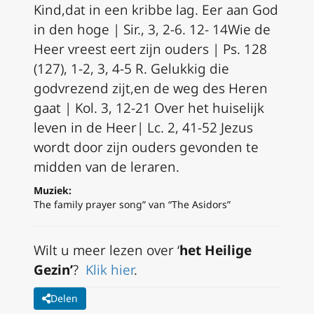
Kind,
dat in een kribbe lag.
Eer aan God
in den hoge |
Sir., 3, 2-6. 12- 14Wie de
Heer vreest eert zijn ouders | Ps. 128
(127), 1-2, 3, 4-5
R.
Gelukkig die
godvrezend zijt,
en de weg des Heren
gaat |
Kol. 3, 12-21 Over het huiselijk
leven in de Heer| Lc. 2, 41-52 Jezus
wordt door zijn ouders gevonden te
midden van de leraren.
Muziek:
The family prayer song” van “The Asidors”
Wilt u meer lezen over ‘
het Heilige
Gezin’
?
Klik hier
.
Delen