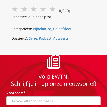
★
★
★
★
★
0,0
(0)
Beoordeel aub deze post.
Categorieën:
Bijbeluitleg
,
Geloofsleer
Dossier(s):
Serie: Podcast Mutsaerts
Volg EWTN.
Schrijf je in op onze nieuwsbrief!
Voornaam*