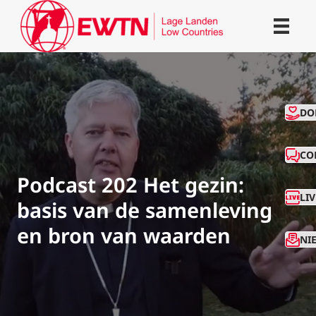
CO
DO
CO
Podcast 202 Het gezin:
LI
basis van de samenleving
en bron van waarden
NI