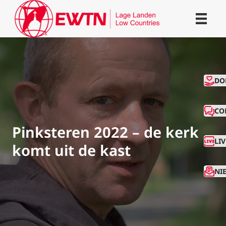
CO
DO
CO
Pinksteren 2022 – de kerk
LI
komt uit de kast
NI