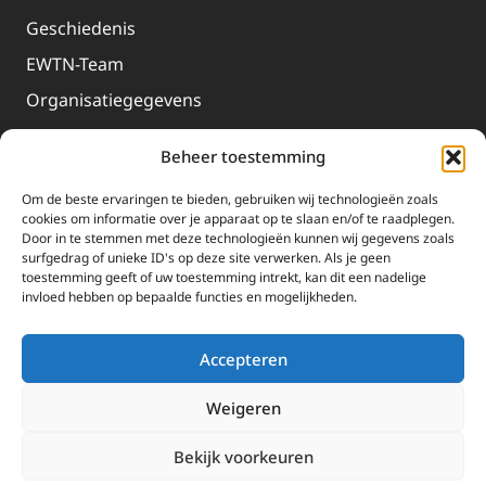
Geschiedenis
EWTN-Team
Organisatiegegevens
Doneren
Beheer toestemming
EWTN wordt uitsluitend gefinancierd door uw donaties.
Om de beste ervaringen te bieden, gebruiken wij technologieën zoals
Wij ontvangen bewust geen advertentie-inkomsten of
cookies om informatie over je apparaat op te slaan en/of te raadplegen.
kerkelijke financiele ondersteuning.
Door in te stemmen met deze technologieën kunnen wij gegevens zoals
surfgedrag of unieke ID's op deze site verwerken. Als je geen
Doneren
toestemming geeft of uw toestemming intrekt, kan dit een nadelige
invloed hebben op bepaalde functies en mogelijkheden.
2025 EWTN Lage Landen | Katholieke Media | © Stichting EWTN Lage
Landen |
Cookies
|
Privacyverklaring
Accepteren
Weigeren
Bekijk voorkeuren