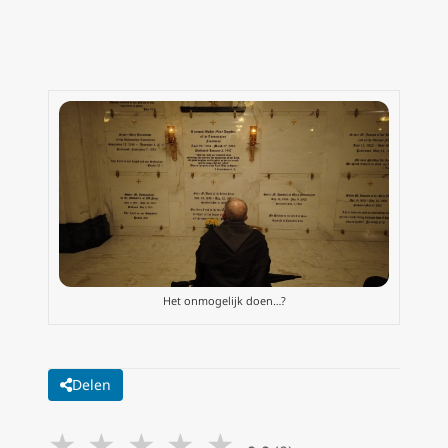
Het onmogelijk doen…?
Delen
★
★
★
★
★