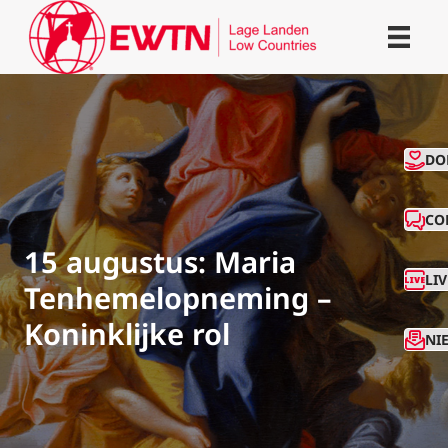
CO
DO
CO
15 augustus: Maria
LI
Tenhemelopneming –
Koninklijke rol
NI