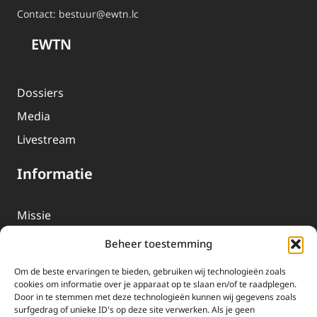
Contact:
bestuur@ewtn.lc
EWTN
Dossiers
Media
Livestream
Informatie
Missie
Over EWTN
Beheer toestemming
Geschiedenis
Om de beste ervaringen te bieden, gebruiken wij technologieën zoals
EWTN-Team
cookies om informatie over je apparaat op te slaan en/of te raadplegen.
Door in te stemmen met deze technologieën kunnen wij gegevens zoals
Organisatiegegevens
surfgedrag of unieke ID's op deze site verwerken. Als je geen