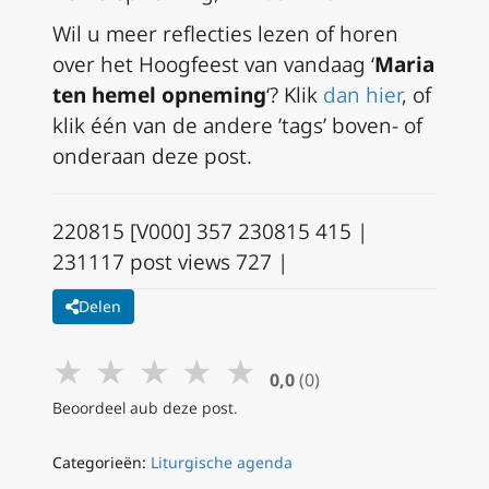
Wil u meer reflecties lezen of horen
over het Hoogfeest van vandaag ‘
Maria
ten hemel opneming
‘? Klik
dan hier
, of
klik één van de andere ’tags’ boven- of
onderaan deze post.
220815 [V000] 357 230815 415 |
231117 post views 727 |
Delen
★
★
★
★
★
0,0
(0)
Beoordeel aub deze post.
Categorieën:
Liturgische agenda