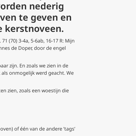
worden nederig
even te geven en
de
kerstnoveen
.
. 71 (70) 3-4a, 5-6ab, 16-17
R:
Mijn
nnes de Doper, door de engel
ar zijn. En zoals we zien in de
k als onmogelijk werd geacht. We
en zien, zoals een woestijn die
sboven)
of één van de andere ’tags’