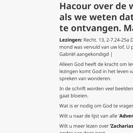
Hacour over de 
als we weten dat
te ontvangen. M
Lezingen:
Recht. 13, 2-7.24-25a
D
mond was vervuld van uw lof,
U p
Gabriël aangekondigd |
Alleen God heeft de kracht om lev
lezingen komt God in het leven 
spreken van wonderen.
In de schrift worden veel beelde
gaat bloeien.
Wat is er nodig om God te vragen
Wilt u naar de lijst van alle ‘
Adven
Wilt u meer lezen over
‘Zacharia