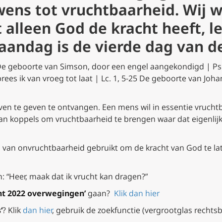
wens tot vruchtbaarheid. Wij 
 alleen God de kracht heeft, l
aandag is de vierde dag van 
e geboorte van Simson, door een engel aangekondigd |
Ps
rees ik van vroeg tot laat |
Lc. 1, 5-25
De geboorte van Joha
en te geven te ontvangen. Een mens wil in essentie vruchtba
van koppels om vruchtbaarheid te brengen waar dat eigenlij
n van onvruchtbaarheid gebruikt om de kracht van God te lat
: “Heer, maak dat ik vrucht kan dragen?”
t 2022 overwegingen’
gaan?
Klik dan hier
s
‘
? Klik
dan hier
, gebruik de zoekfunctie (vergrootglas recht