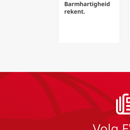
Barmhartigheid
Verg
rekent.
Volg 