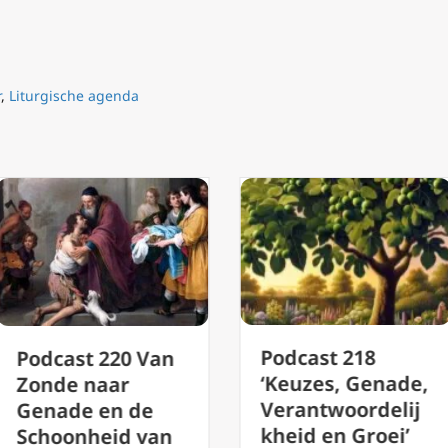
r
,
Liturgische agenda
Podcast 218
ast 220 Van
‘Keuzes, Genade,
e naar
Verantwoordelij
de en de
kheid en Groei’
onheid van