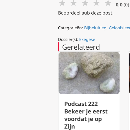
★
★
★
★
★
0,0
(0)
Beoordeel aub deze post.
Categorieën:
Bijbeluitleg
,
Geloofslee
Dossier(s):
Exegese
Gerelateerd
Podcast 222
Podc
jd 2022
Bekeer je eerst
Zond
tte
voordat je op
Gena
ag de
Zijn
Scho
an de