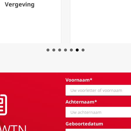
eving
Voornaam*
Achternaam*
Geboortedatum
EWTN.