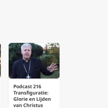
Podcast 215
Podcast 216
Verband tussen
Transfiguratie:
Sacramentsdag
Glorie en Lijden
Stille Omgang en
van Christus