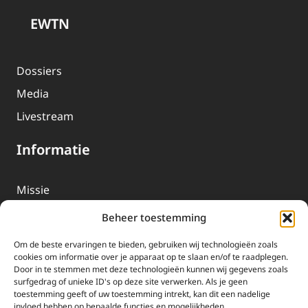
EWTN
Dossiers
Media
Livestream
Informatie
Missie
Over EWTN
Beheer toestemming
Geschiedenis
Om de beste ervaringen te bieden, gebruiken wij technologieën zoals
EWTN-Team
cookies om informatie over je apparaat op te slaan en/of te raadplegen.
Door in te stemmen met deze technologieën kunnen wij gegevens zoals
Organisatiegegevens
surfgedrag of unieke ID's op deze site verwerken. Als je geen
toestemming geeft of uw toestemming intrekt, kan dit een nadelige
invloed hebben op bepaalde functies en mogelijkheden.