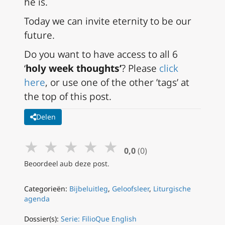
he is.
Today we can invite eternity to be our
future.
Do you want to have access to all 6
‘
holy week thoughts’
? Please
click
here
, or use one of the other ’tags’ at
the top of this post.
Delen
★
★
★
★
★
0,0
(0)
Beoordeel aub deze post.
Categorieën:
Bijbeluitleg
,
Geloofsleer
,
Liturgische
agenda
Dossier(s):
Serie: FilioQue English