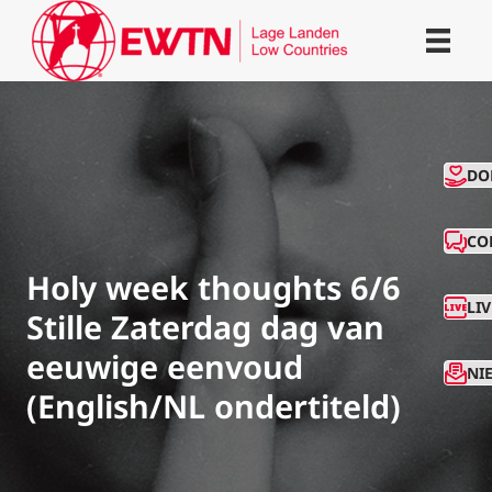
CO
DO
CO
Holy week thoughts 6/6
LI
Stille Zaterdag dag van
eeuwige eenvoud
NI
(English/NL ondertiteld)