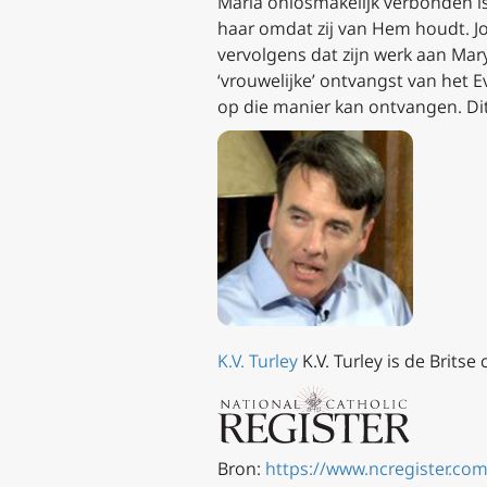
Maria onlosmakelijk verbonden is
haar omdat zij van Hem houdt. J
vervolgens dat zijn werk aan
Mary
‘vrouwelijke’ ontvangst van het E
op die manier kan ontvangen. Dit 
K.V. Turley
K.V. Turley is de Brits
Bron:
https://www.ncregister.co