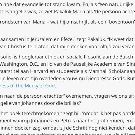
 hoe dat evangelie tot stand kwam. En, als “een natuurlijke 
at evangelie was, zo ziet Pakaluk Maria als “de persoon acht
rondstem van Maria – wat hij omschrijft als een “boventoon
ar samen in Jeruzalem en Efeze,” zegt Pakaluk. “Ik weet dat
n Christus te praten, dat mijn denken voor altijd zou veran
osofie, is hoogleraar ethiek en sociale filosofie aan de Busc
n Washington, D.C., en lid van de Pauselijke Academie van Si
raatstitel aan Harvard en studeerde als Marshall Scholar aan
zijn leven met zijn overleden vrouw, nu Dienaresse Gods, Ruth
ess of the Mercy of God.
en naar “de persoon erachter” overnemen, vragen we ons af
gelie van Johannes door die bril las?
n het boek terechtgekomen,” zegt hij, “omdat ik het pas ont
ment waarop Johannes en Petrus naar het graf rennen, en Jo
linnen doeken zag, omdat ‘zij de Schrift nog niet kenden, da
r alleen op een zelfspot-achtige manier schrijven als hij ie