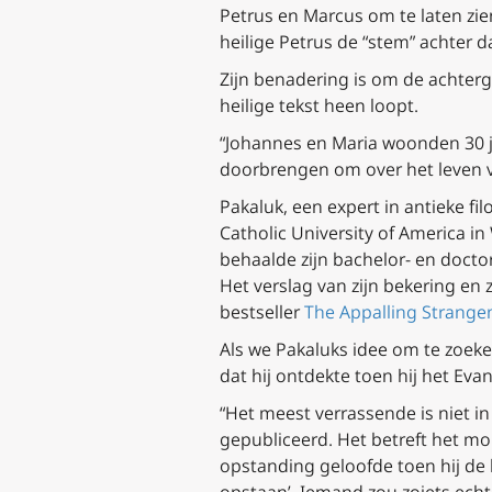
Petrus en Marcus om te laten zien
heilige Petrus de “stem” achter d
Zijn benadering is om de achterg
heilige tekst heen loopt.
“Johannes en Maria woonden 30 ja
doorbrengen om over het leven va
Pakaluk, een expert in antieke fil
Catholic University of America i
behaalde zijn bachelor- en docto
Het verslag van zijn bekering en 
bestseller
The Appalling Strangen
Als we Pakaluks idee om te zoek
dat hij ontdekte toen hij het Evan
“Het meest verrassende is niet i
gepubliceerd. Het betreft het mo
opstanding geloofde toen hij de 
opstaan’. Iemand zou zoiets echte