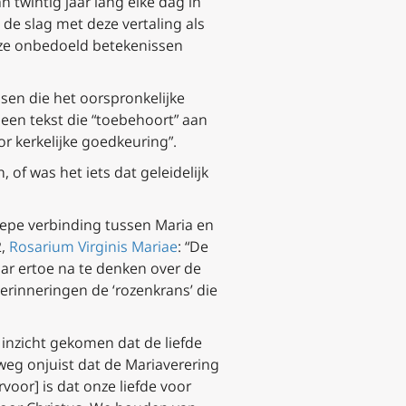
 twintig jaar lang elke dag in
 de slag met deze vertaling als
l ze onbedoeld betekenissen
ssen die het oorspronkelijke
 een tekst die “toebehoort” aan
or kerkelijke goedkeuring”.
of was het iets dat geleidelijk
diepe verbinding tussen Maria en
2,
Rosarium Virginis Mariae
: “De
aar ertoe na te denken over de
erinneringen de ‘rozenkrans’ die
 inzicht gekomen dat de liefde
lweg onjuist dat de Mariaverering
voor] is dat onze liefde voor