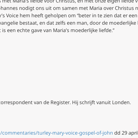
 met Maria’s liefde voor Christus, en met onze eigen liefde
ohannes nodigt ons uit om samen met Maria over Christus na
’s Voice
hem heeft geholpen om “beter in te zien dat er een 
vangelie bestaat, en dat zelfs een man, door de moederlijke 
is een echte gave van Maria’s moederlijke liefde.”
e correspondent van de
Register
. Hij schrijft vanuit Londen.
m/commentaries/turley-mary-voice-gospel-of-john
dd 29 apri