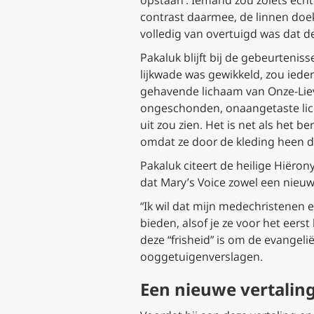
contrast daarmee, de linnen doek
volledig van overtuigd was dat de
Pakaluk blijft bij de gebeurteni
lijkwade was gewikkeld, zou iede
gehavende lichaam van Onze-Lieve
ongeschonden, onaangetaste licha
uit zou zien. Het is net als het 
omdat ze door de kleding heen de 
Pakaluk citeert de heilige Hiëro
dat
Mary’s Voice
zowel een nieuwe
“Ik wil dat mijn medechristenen e
bieden, alsof je ze voor het eers
deze “frisheid” is om de evangeli
ooggetuigenverslagen.
Een nieuwe vertalin