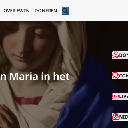
ZOEKEN
OVER EWTN
DONEREN
CO
DO
an Maria in het
CO
LIV
NIE