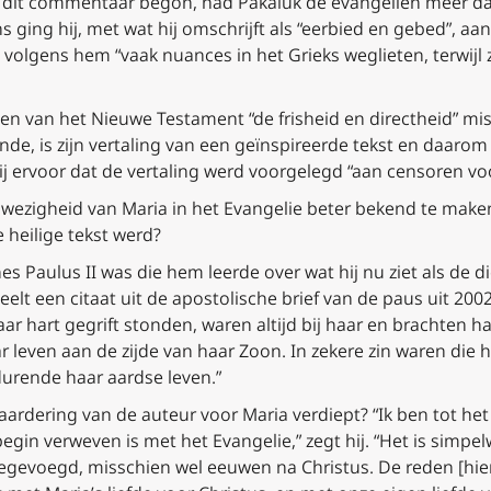
n dit commentaar begon, had Pakaluk de evangeliën meer dan
 ging hij, met wat hij omschrijft als “eerbied en gebed”, aan
e volgens hem “vaak nuances in het Grieks weglieten, terwij
ngen van het Nieuwe Testament “de frisheid en directheid” mi
nde, is zijn vertaling van een geïnspireerde tekst en daarom
hij ervoor dat de vertaling werd voorgelegd “aan censoren vo
ezigheid van Maria in het Evangelie beter bekend te maken, 
 heilige tekst werd?
es Paulus II was die hem leerde over wat hij nu ziet als de 
eelt een citaat uit de apostolische brief van de paus uit 200
aar hart gegrift stonden, waren altijd bij haar en brachten h
leven aan de zijde van haar Zoon. In zekere zin waren die h
durende haar aardse leven.”
aardering van de auteur voor Maria verdiept? “Ik ben tot het
begin verweven is met het Evangelie,” zegt hij. “Het is simpe
toegevoegd, misschien wel eeuwen na Christus. De reden [hier