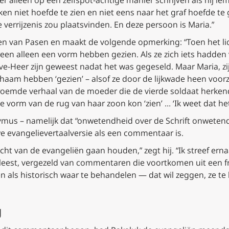
en niet hoefde te zien en niet eens naar het graf hoefde te
 verrijzenis zou plaatsvinden. En deze persoon is Maria.”
ssen van Pasen en maakt de volgende opmerking: “Toen het l
reen alleen een vorm hebben gezien. Als ze zich iets hadden
-Heer zijn geweest nadat het was gegeseld. Maar Maria, zij
am hebben ‘gezien’ – alsof ze door de lijkwade heen voorza
beroemde verhaal van de moeder die de vierde soldaat herkend
vorm van de rug van haar zoon kon ‘zien’ … ‘Ik weet dat het 
nymus – namelijk dat “onwetendheid over de Schrift onwetendh
 evangelievertaalversie als een commentaar is.
cht van de evangeliën gaan houden,” zegt hij. “Ik streef erna
t leest, vergezeld van commentaren die voortkomen uit een f
ën als historisch waar te behandelen — dat wil zeggen, ze t
g