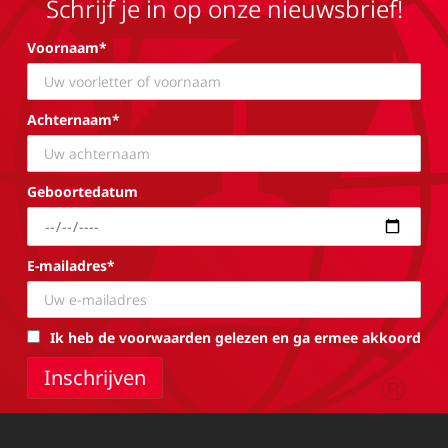
Schrijf je in op onze nieuwsbrief!
Voornaam*
Achternaam*
Geboortedatum
E-mailadres*
Ik heb de voorwaarden gelezen en ga ermee akkoord