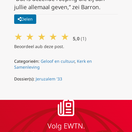
jullie allemaal geven,” zei Barron.
Delen
★
★
★
★
★
5,0
(1)
Beoordeel aub deze post.
Categorieën:
Geloof en cultuur
,
Kerk en
Samenleving
Dossier(s):
Jeruzalem '33
Volg EWTN.