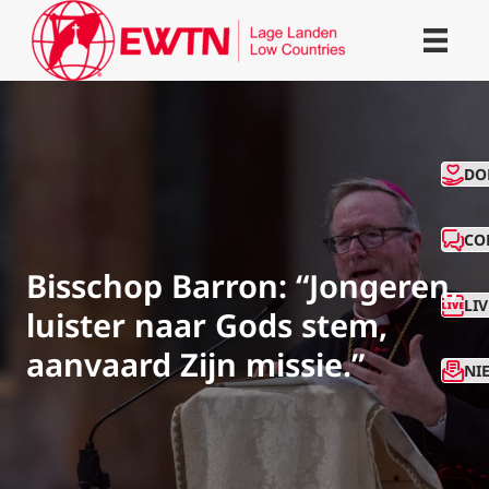
CO
DO
CO
Bisschop Barron: “Jongeren,
LI
luister naar Gods stem,
aanvaard Zijn missie.”
NI