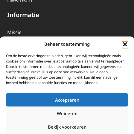
Livestream
Informatie
Missie
Over EWTN
Beheer toestemming
Geschiedenis
Om de beste ervaringen te bieden, gebruiken wij technologieën zoals
EWTN-Team
cookies om informatie over je apparaat op te slaan en/of te raadplegen.
Door in te stemmen met deze technologieën kunnen wij gegevens zoals
Organisatiegegevens
surfgedrag of unieke ID's op deze site verwerken. Als je geen
toestemming geeft of uw toestemming intrekt, kan dit een nadelige
invloed hebben op bepaalde functies en mogelijkheden.
Doneren
EWTN wordt uitsluitend gefinancierd door uw donaties.
Accepteren
Wij ontvangen bewust geen advertentie-inkomsten of
kerkelijke financiele ondersteuning.
Weigeren
Doneren
Bekijk voorkeuren
2025 EWTN Lage Landen | Katholieke Media | © Stichting EWTN Lage