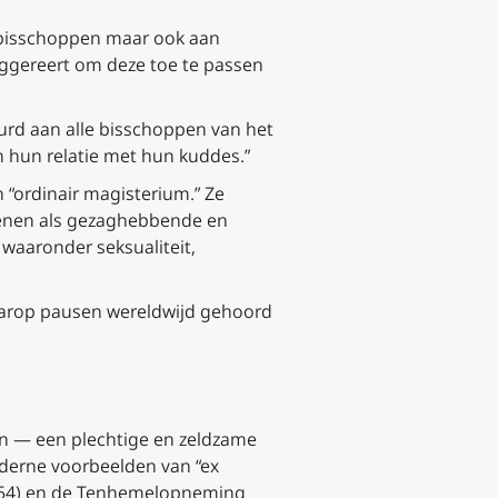
n bisschoppen maar ook aan
uggereert om deze toe te passen
urd aan alle bisschoppen van het
n hun relatie met hun kuddes.”
n “ordinair magisterium.” Ze
ienen als gezaghebbende en
waaronder seksualiteit,
waarop pausen wereldwijd gehoord
en — een plechtige en zeldzame
Moderne voorbeelden van
“ex
1854) en de Tenhemelopneming