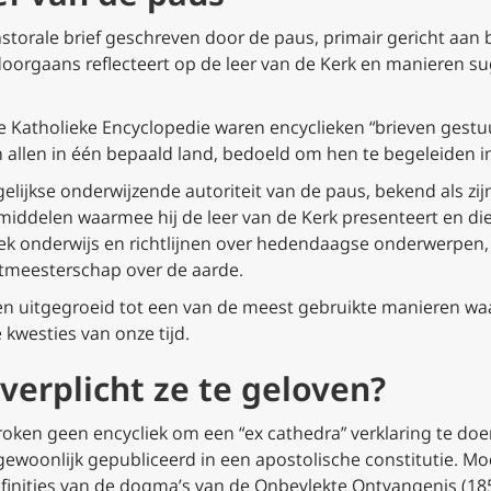
pastorale brief geschreven door de paus, primair gericht aa
doorgaans reflecteert op de leer van de Kerk en manieren s
e Katholieke Encyclopedie waren encyclieken “brieven gestu
n allen in één bepaald land, bedoeld om hen te begeleiden i
elijkse onderwijzende autoriteit van de paus, bekend als zij
middelen waarmee hij de leer van de Kerk presenteert en d
ek onderwijs en richtlijnen over hedendaagse onderwerpen, 
entmeesterschap over de aarde.
ieken uitgegroeid tot een van de meest gebruikte manieren 
kwesties van onze tijd.
 verplicht ze te geloven?
roken geen encycliek om een
“
ex cathedra” verklaring te do
 gewoonlijk gepubliceerd in een apostolische constitutie. 
efinities van de dogma’s van de Onbevlekte Ontvangenis (