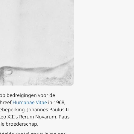
 op bedreigingen voor de
chreef
Humanae Vitae
in 1968,
ebeperking. Johannes Paulus II
eo XIII’s
Rerum Novarum
. Paus
ele broederschap.