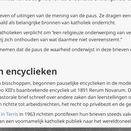
 brieven of uitingen van de mening van de paus. Ze dragen ee
ld als belangrijke bronnen van katholiek onderricht.
katholieken verplicht om “een religieuze onderwerping van ve
 zij zich onthouden van wat daarmee niet overeenstemt.”
emen dat de paus de waarheid onderwijst in deze brieven en
n encyclieken
an bisschoppen, begonnen pauselijke encyclieken in de moder
o XIII’s baanbrekende encycliek uit 1891
Rerum Novarum
. 
orale brief schreef over andere zaken dan leerstellingen of
 richtte tot arbeidsrechten, het recht op privébezit en de g
in Terris
in 1963 richtten pontifexen hun brieven steeds va
van een voornamelijk katholiek publiek naar het wereldtoneel