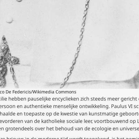
cesco De Federicis/Wikimedia Commons
lie hebben pauselijke encyclieken zich steeds meer gericht
ersoon en authentieke menselijke ontwikkeling. Paulus VI s
erhaalde en toepaste op de kwestie van kunstmatige geboort
bevorderen van de katholieke sociale leer, voortbouwend op L
gen grotendeels over het behoud van de ecologie en univers