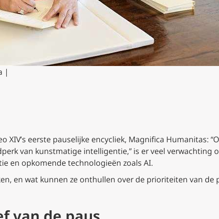
a |
 XIVʼs eerste pauselijke encycliek,
Magnifica Humanitas:
“O
perk van kunstmatige intelligentie,” is er veel verwachting o
utie en opkomende technologieën zoals AI.
eken, en wat kunnen ze onthullen over de prioriteiten van de
ef van de paus