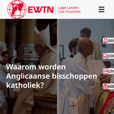
CO
DO
CO
Waarom worden
LI
Anglicaanse bisschoppen
katholiek?
NI