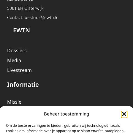
5061 EH Oisterwijk
Contact:
bestuur@ewtn.lc
EWTN
Dossiers
Media
Livestream
Informatie
Missie
Over EWTN
Beheer toestemming
Geschiedenis
Om de beste ervaringen te bieden, gebruiken wij technologieën zoals
EWTN-Team
cookies om informatie over je apparaat op te slaan en/of te raadplegen.