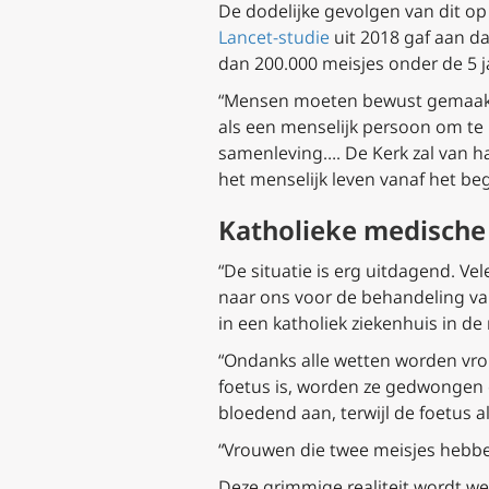
De dodelijke gevolgen van dit o
Lancet-studie
uit 2018 gaf aan da
dan 200.000 meisjes onder de 5 ja
“Mensen moeten bewust gemaak
als een menselijk persoon om te
samenleving…. De Kerk zal van 
het menselijk leven vanaf het be
Katholieke medische
“De situatie is erg uitdagend. Ve
naar ons voor de behandeling van
in een katholiek ziekenhuis in de
“Ondanks alle wetten worden vrou
foetus is, worden ze gedwongen
bloedend aan, terwijl de foetus a
“Vrouwen die twee meisjes hebbe
Deze grimmige realiteit wordt w