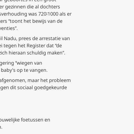
r gezinnen die al dochters
tsverhouding was 720∶1000 als er
ers “toont het bewijs van de
enties”.
il Nadu, prees de arrestatie van
 tegen het Register dat “de
ich hieraan schuldig maken”.
egering “wiegen van
 baby’s op te vangen.
erk afgenomen, maar het probleem
egen dit sociaal goedgekeurde
ouwelijke foetussen en
n.