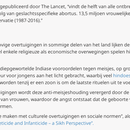
 gepubliceerd door
The Lancet
, “vindt de helft van alle ont
evolg van geslachtsspecifieke abortus. 13,5 miljoen vrouweli
rvatie (1987-2016).”
vige overtuigingen in sommige delen van het land lijken de b
l enkele religieuze als economische overwegingen spelen hie
 diepgewortelde Indiase vooroordelen tegen meisjes, op gr
 voor jongens aan het licht gebracht, waarbij veel
hindoe
worden tenzij er een zoon is om de laatste rituelen uit te vo
tuigingen wordt deze anti-meisjeshouding verergerd door de
k van vrouwen, waardoor de angst ontstaat dat de geboort
ormen.
 te maken met culturele overtuigingen en sociale normen”, a
ticide and Infanticide – a Sikh Perspective”.