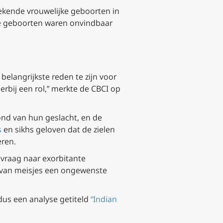
brekende vrouwelijke geboorten in
jke geboorten waren onvindbaar
elangrijkste reden te zijn voor
rbij een rol,” merkte de CBCI op
ond van hun geslacht, en de
s
en sikhs geloven dat de zielen
eren.
 vraag naar exorbitante
e van meisjes een ongewenste
ldus een analyse getiteld
“Indian