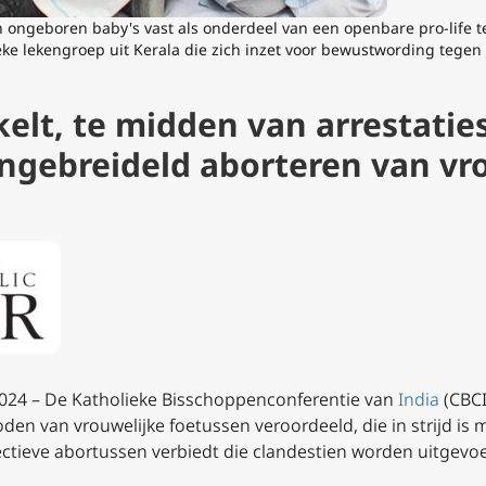
ngeboren baby's vast als onderdeel van een openbare pro-life ten
ieke lekengroep uit Kerala die zich inzet voor bewustwording tegen 
kelt, te midden van arrestati
ongebreideld aborteren van vr
 2024 – De Katholieke Bisschoppenconferentie van
India
(CBCI
oden van vrouwelijke foetussen veroordeeld, die in strijd is
ectieve abortussen verbiedt die clandestien worden uitgevo