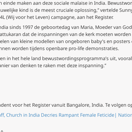
n einde maken aan deze sociale malaise in India. Bewustwor
uwelijke kind is de meest cruciale oplossing,” vertelde Sunn
V4L (Wij voor het Leven) campagne, aan het Register.
India sinds 1997 de geboortedag van Maria, Moeder van God,
 Kattukaran dat de inspanningen van de kerk moeten worden
elen van kleine modellen van ongeboren baby’s en posters 
nen worden tijdens openbare pro-life demonstraties.
oeren in het hele land bewustwordingsprogramma’s uit, voor
anier van denken te raken met deze inspanning.”
ndent voor het Register vanuit Bangalore, India. Te volgen o
aff, Church in India Decries Rampant Female Feticide| Nation