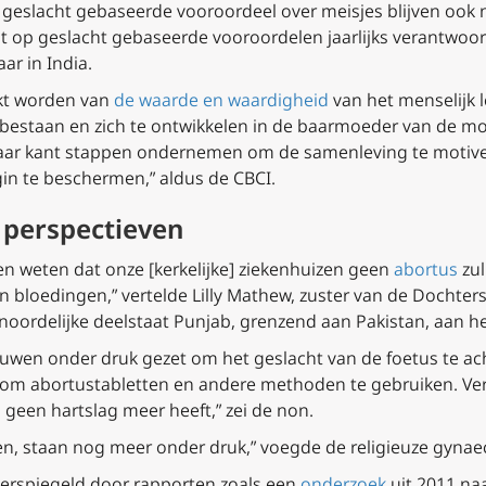
p geslacht gebaseerde vooroordeel over meisjes blijven ook
t op geslacht gebaseerde vooroordelen jaarlijks verantwoor
ar in India.
t worden van
de waarde en waardigheid
van het menselijk l
 bestaan en zich te ontwikkelen in de baarmoeder van de mo
haar kant stappen ondernemen om de samenleving te motive
gin te beschermen,” aldus de CBCI.
 perspectieven
len weten dat onze [kerkelijke] ziekenhuizen geen
abortus
zul
 bloedingen,” vertelde Lilly Mathew, zuster van de Dochter
 noordelijke deelstaat Punjab, grenzend aan Pakistan, aan he
wen onder druk gezet om het geslacht van de foetus te ach
 om abortustabletten en andere methoden te gebruiken. Ve
l geen hartslag meer heeft,” zei de non.
n, staan nog meer onder druk,” voegde de religieuze gynae
eerspiegeld door rapporten zoals een
onderzoek
uit 2011 na