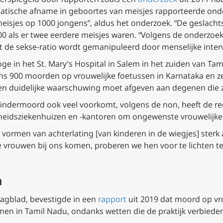
matische afname in geboortes van meisjes rapporteerde onde
meisjes op 1000 jongens”, aldus het onderzoek. “De geslach
0 als er twee eerdere meisjes waren. “Volgens de onderzoek
t de sekse-ratio wordt gemanipuleerd door menselijke interv
e in het St. Mary’s Hospital in Salem in het zuiden van Tam
s 900 moorden op vrouwelijke foetussen in Karnataka en zei
een duidelijke waarschuwing moet afgeven aan degenen die z
kindermoord ook veel voorkomt, volgens de non, heeft de r
heidsziekenhuizen en -kantoren om ongewenste vrouwelijke
tal vormen van achterlating [van kinderen in de wiegjes] st
e vrouwen bij ons komen, proberen we hen voor te lichten t
n
 dagblad, bevestigde in een
rapport
uit 2019 dat moord op vr
n in Tamil Nadu, ondanks wetten die de praktijk verbiede