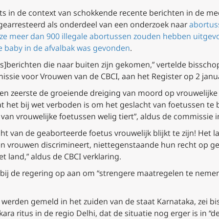
ts in de context van schokkende recente berichten in de m
n gearresteerd als onderdeel van een onderzoek naar
abortus
ze meer dan 900 illegale abortussen zouden hebben uitgev
e baby in de afvalbak was gevonden
.
ws]berichten die naar buiten zijn gekomen,” vertelde bissc
ssie voor Vrouwen van de CBCI, aan het Register op 2 janua
ten zeerste de groeiende dreiging van moord op vrouwelijke
 het bij wet verboden is om het geslacht van foetussen te be
an vrouwelijke foetussen welig tiert”, aldus de commissie in
ht van de geaborteerde foetus vrouwelijk blijkt te zijn! Het 
n vrouwen discrimineert, niettegenstaande hun recht op gel
 land,” aldus de CBCI verklaring.
bij de regering op aan om “strengere maatregelen te nemen
werden gemeld in het zuiden van de staat Karnataka, zei b
ra ritus in de regio Delhi, dat de situatie nog erger is in “d