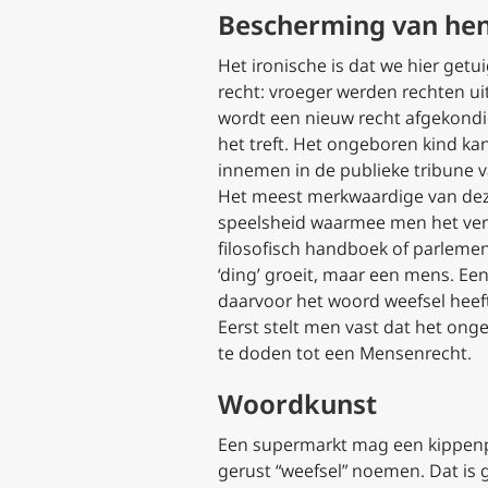
Bescherming van hen
Het ironische is dat we hier get
recht: vroeger werden rechten u
wordt een nieuw recht afgekondig
het treft. Het ongeboren kind ka
innemen in de publieke tribune 
Het meest merkwaardige van deze
speelsheid waarmee men het vers
filosofisch handboek of parleme
‘ding’ groeit, maar een mens. Ee
daarvoor het woord weefsel heef
Eerst stelt men vast dat het ong
te doden tot een Mensenrecht.
Woordkunst
Een supermarkt mag een kippenp
gerust “weefsel” noemen. Dat is 