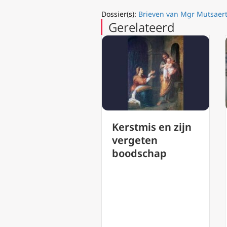
Dossier(s):
Brieven van Mgr Mutsaer
Gerelateerd
Kerstmis en zijn
Rik Torfs in
vergeten
gesprek met
boodschap
Charlotte Pop
over bezoek
paus Francisc
aan de KU
Leuven