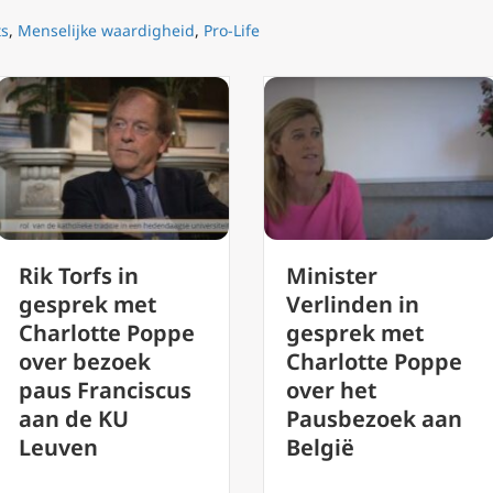
ts
,
Menselijke waardigheid
,
Pro-Life
India heke
Minister
abortus v
Verlinden in
vrouwelij
gesprek met
pe
foetussen
Charlotte Poppe
over het
us
Pausbezoek aan
België