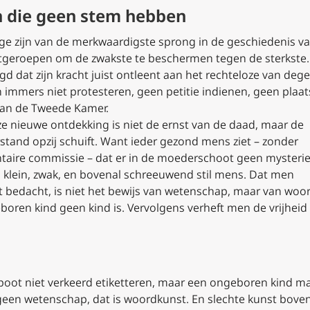
 die geen stem hebben
uige zijn van de merkwaardigste sprong in de geschiedenis v
itgeroepen om de zwakste te beschermen tegen de sterkste
d dat zijn kracht juist ontleent aan het rechteloze van deg
n immers niet protesteren, geen petitie indienen, geen plaat
van de Tweede Kamer.
 nieuwe ontdekking is niet de ernst van de daad, maar de
tand opzij schuift. Want ieder gezond mens ziet – zonder
ntaire commissie – dat er in de moederschoot geen mysteri
n klein, zwak, en bovenal schreeuwend stil mens. Dat men
t bedacht, is niet het bewijs van wetenschap, maar van woo
eboren kind geen kind is. Vervolgens verheft men de vrijhei
oot niet verkeerd etiketteren, maar een ongeboren kind 
geen wetenschap, dat is woordkunst. En slechte kunst bove