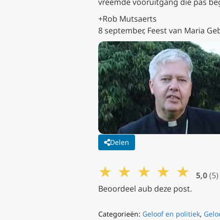
vreemde vooruitgang die pas beg
+Rob Mutsaerts
8 september, Feest van Maria Ge
Delen
★
★
★
★
★
5,0
(5)
Beoordeel aub deze post.
Categorieën:
Geloof en politiek
,
Gelo