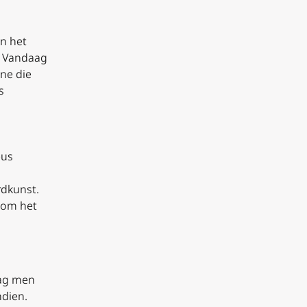
an het
. Vandaag
ene die
s
eus
rdkunst.
d om het
mag men
ndien.