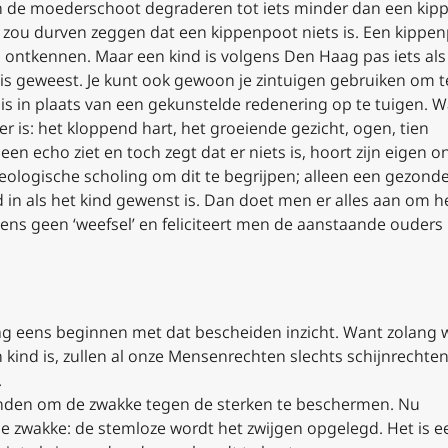
 in de moederschoot degraderen tot iets minder dan een ki
zou durven zeggen dat een kippenpoot niets is. Een kippen
 ontkennen. Maar een kind is volgens Den Haag pas iets als
ets is geweest. Je kunt ook gewoon je zintuigen gebruiken om t
is in plaats van een gekunstelde redenering op te tuigen. 
 er is: het kloppend hart, het groeiende gezicht, ogen, tien
een echo ziet en toch zegt dat er niets is, hoort zijn eigen 
eologische scholing om dit te begrijpen; alleen een gezonde 
d in als het kind gewenst is. Dan doet men er alles aan om he
eens geen ‘weefsel’ en feliciteert men de aanstaande ouder
g eens beginnen met dat bescheiden inzicht. Want zolang 
 kind is, zullen al onze Mensenrechten slechts schijnrechten 
.
onden om de zwakke tegen de sterken te beschermen. Nu
e zwakke: de stemloze wordt het zwijgen opgelegd. Het is e