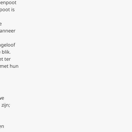
ppenpoot
poot is
e
Wanneer
ongeloof
blik.
t ter
s met hun
we
zijn;
en