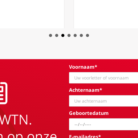
Voornaam*
Achternaam*
Geboortedatum
EWTN.
in op onze
E-mailadres*