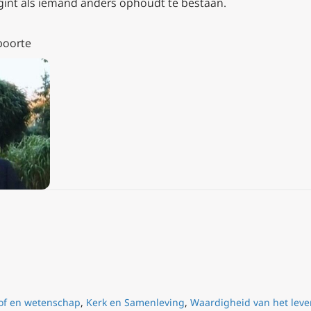
int als iemand anders ophoudt te bestaan.
boorte
of en wetenschap
,
Kerk en Samenleving
,
Waardigheid van het leve