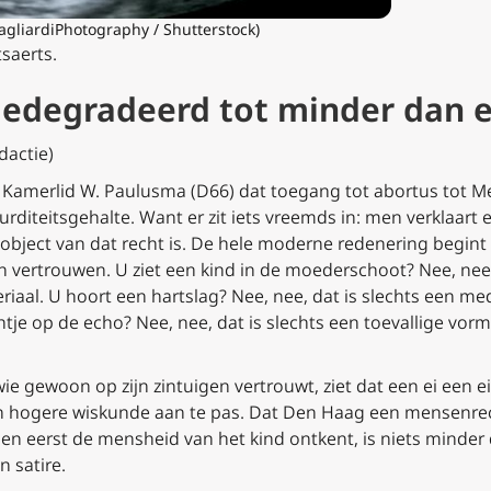
agliardiPhotography / Shutterstock)
saerts.
gedegradeerd tot minder dan 
dactie)
de Kamerlid W. Paulusma (D66) dat toegang tot abortus tot 
urditeitsgehalte. Want er zit iets vreemds in: men verklaart 
object van dat recht is. De hele moderne redenering begin
 vertrouwen. U ziet een kind in de moederschoot? Nee, nee,
riaal. U hoort een hartslag? Nee, nee, dat is slechts een me
htje op de echo? Nee, nee, dat is slechts een toevallige vor
ie gewoon op zijn zintuigen vertrouwt, ziet dat een ei een ei 
n hogere wiskunde aan te pas. Dat Den Haag een mensenrec
n eerst de mensheid van het kind ontkent, is niets minder
n satire.