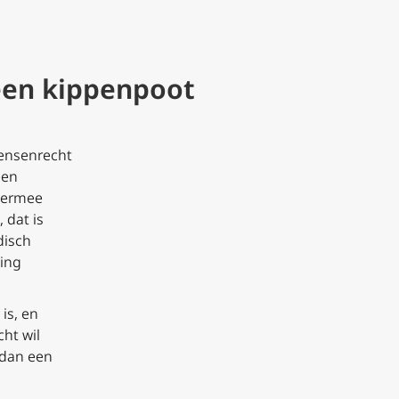
een kippenpoot
Mensenrecht
een
t ermee
 dat is
disch
ming
is, en
ht wil
 dan een