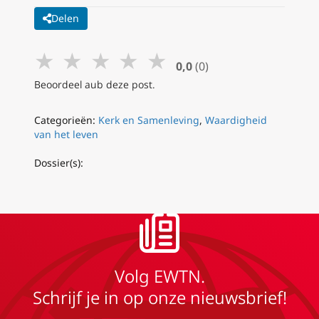
Delen
★
★
★
★
★
0,0
(0)
Beoordeel aub deze post.
Categorieën:
Kerk en Samenleving
,
Waardigheid
van het leven
Dossier(s):
Volg EWTN.
Schrijf je in op onze nieuwsbrief!