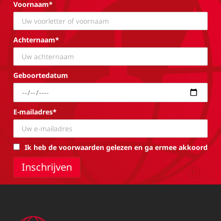
Voornaam*
Achternaam*
Geboortedatum
E-mailadres*
Ik heb de voorwaarden gelezen en ga ermee akkoord