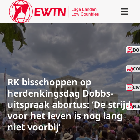
CO
DO
CO
RK bisschoppen op
LI
herdenkingsdag Dobbs-
uitspraak abortus: ‘De strijd
NI
voor het leven is nog lang
niet voorbij’