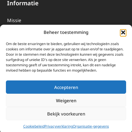
Informatie
Missie
Over EWTN
Beheer toestemming
Geschiedenis
Om de beste ervaringen te bieden, gebruiken wij technologieën zoals
EWTN-Team
cookies om informatie over je apparaat op te slaan en/of te raadplegen.
Door in te stemmen met deze technologieën kunnen wij gegevens zoals
Organisatiegegevens
surfgedrag of unieke ID's op deze site verwerken. Als je geen
toestemming geeft of uw toestemming intrekt, kan dit een nadelige
invloed hebben op bepaalde functies en mogelijkheden.
Doneren
EWTN wordt uitsluitend gefinancierd door uw donaties.
Accepteren
Wij ontvangen bewust geen advertentie-inkomsten of
kerkelijke financiele ondersteuning.
Weigeren
Doneren
Bekijk voorkeuren
2025 EWTN Lage Landen | Katholieke Media | © Stichting EWTN Lage
Landen |
Cookies
|
Privacyverklaring
Cookiebeleid
Privacyverklaring
Organisatie-gegevens