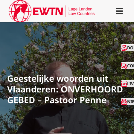
CO
DO
CO
Geestelijke woorden uit
LI
Vlaanderen: ONVERHOORD
GEBED – Pastoor Penne
NI