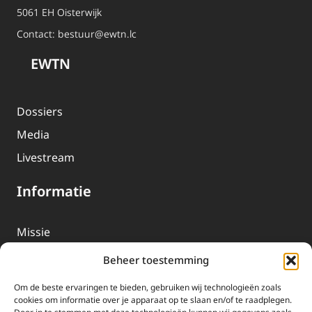
5061 EH Oisterwijk
Contact:
bestuur@ewtn.lc
EWTN
Dossiers
Media
Livestream
Informatie
Missie
Over EWTN
Beheer toestemming
Geschiedenis
Om de beste ervaringen te bieden, gebruiken wij technologieën zoals
EWTN-Team
cookies om informatie over je apparaat op te slaan en/of te raadplegen.