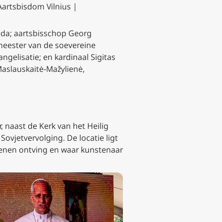
Aartsbisdom Vilnius |
da; aartsbisschop Georg
meester van de soevereine
angelisatie; en kardinaal Sigitas
Maslauskaitė-Mažylienė,
 naast de Kerk van het Heilig
ovjetvervolging. De locatie ligt
ioenen ontving en waar kunstenaar