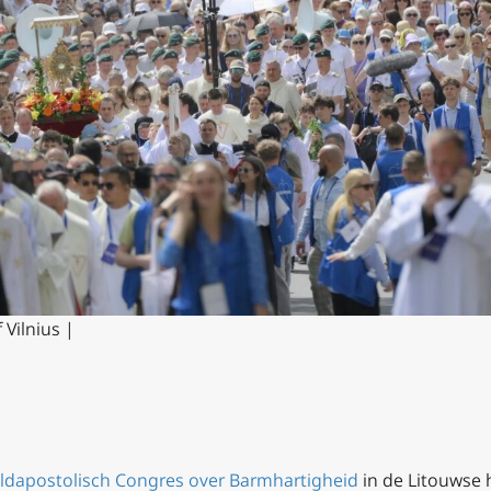
 Vilnius
|
ldapostolisch Congres over Barmhartigheid
in de Litouwse h