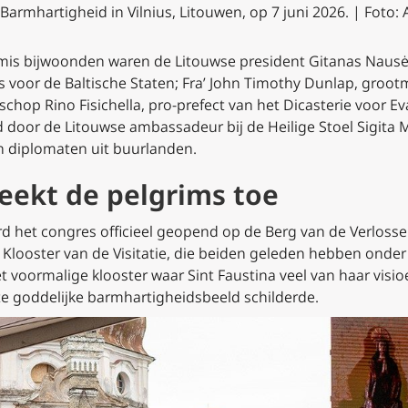
armhartigheid in Vilnius, Litouwen, op 7 juni 2026. | Foto: 
is bijwoonden waren de Litouwse president Gitanas Nausė
 voor de Baltische Staten; Fra’ John Timothy Dunlap, groot
schop Rino Fisichella, pro-prefect van het Dicasterie voor Ev
d door de Litouwse ambassadeur bij de Heilige Stoel Sigita 
n diplomaten uit buurlanden.
eekt de pelgrims toe
d het congres officieel geopend op de Berg van de Verlosser,
Klooster van de Visitatie, die beiden geleden hebben onder S
t voormalige klooster waar Sint Faustina veel van haar vis
te goddelijke barmhartigheidsbeeld schilderde.