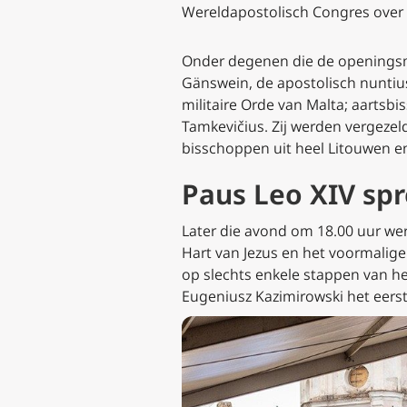
Wereldapostolisch Congres over B
Onder degenen die de openingsm
Gänswein, de apostolisch nuntius
militaire Orde van Malta; aartsbis
Tamkevičius. Zij werden vergezel
bisschoppen uit heel Litouwen e
Paus Leo XIV spr
Later die avond om 18.00 uur wer
Hart van Jezus en het voormalige 
op slechts enkele stappen van he
Eugeniusz Kazimirowski het eers