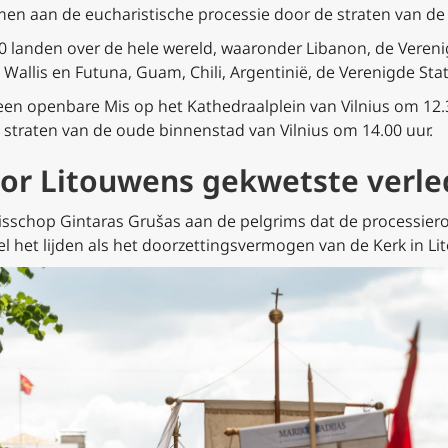
en aan de eucharistische processie door de straten van de 
 landen over de hele wereld, waaronder Libanon, de Vereni
llis en Futuna, Guam, Chili, Argentinië, de Verenigde State
n openbare Mis op het Kathedraalplein van Vilnius om 12.
 straten van de oude binnenstad van Vilnius om 14.00 uur.
oor Litouwens gekwetste verl
tsbisschop Gintaras Grušas aan de pelgrims dat de processi
l het lijden als het doorzettingsvermogen van de Kerk in L