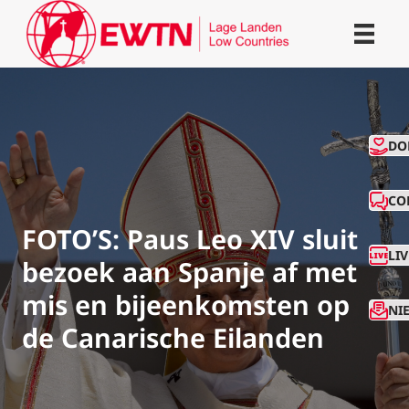
CO
DO
CO
FOTO’S: Paus Leo XIV sluit
LI
bezoek aan Spanje af met
mis en bijeenkomsten op
NI
de Canarische Eilanden