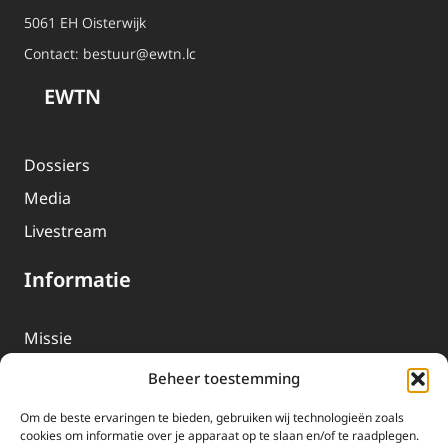
5061 EH Oisterwijk
Contact:
bestuur@ewtn.lc
EWTN
Dossiers
Media
Livestream
Informatie
Missie
Over EWTN
Beheer toestemming
Geschiedenis
Om de beste ervaringen te bieden, gebruiken wij technologieën zoals
EWTN-Team
cookies om informatie over je apparaat op te slaan en/of te raadplegen.