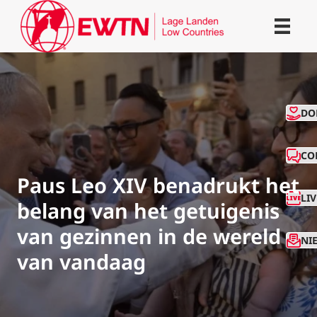
CO
DO
CO
Paus Leo XIV benadrukt het
LI
belang van het getuigenis
van gezinnen in de wereld
NI
van vandaag