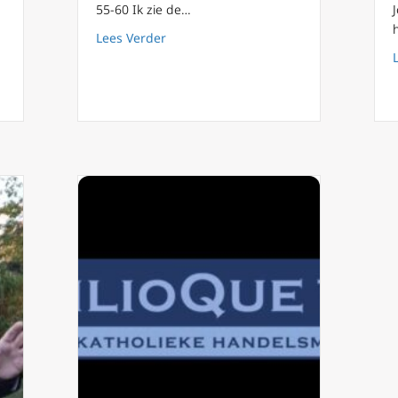
55-60 Ik zie de…
steren Hoe kan de Heilige geest ons helpen in de liefde?
about Podcast 68 Streven naar eenheid
Lees Verder