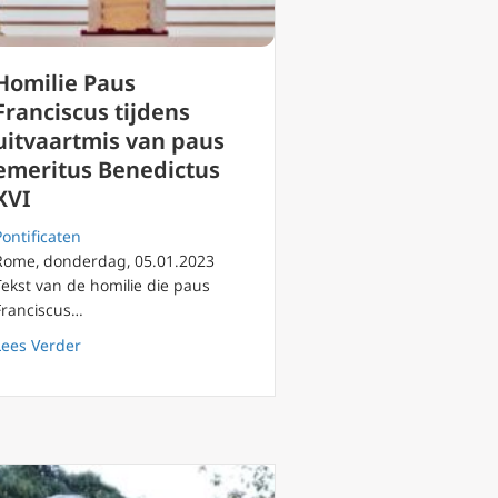
Homilie Paus
Franciscus tijdens
uitvaartmis van paus
emeritus Benedictus
XVI
Pontificaten
Rome, donderdag, 05.01.2023
Tekst van de homilie die paus
Franciscus…
about Homilie Paus Franciscus tijdens uitvaartmis van 
Lees Verder
ns: de Geest van waarheid