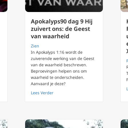
Apokalyps90 dag 9 Hij
zuivert ons: de Geest
van waarheid
Zien
n
In Apokalyps 1:16 wordt de
zuiverende werking van de Geest
van de waarheid beschreven.
Beproevingen helpen ons om
waarheid te onderscheiden.
bepaalt Echt dat jij een christen bent?
Aanvaard je deze?
about Apokalyps90 dag 9 Hij zuivert o
Lees Verder