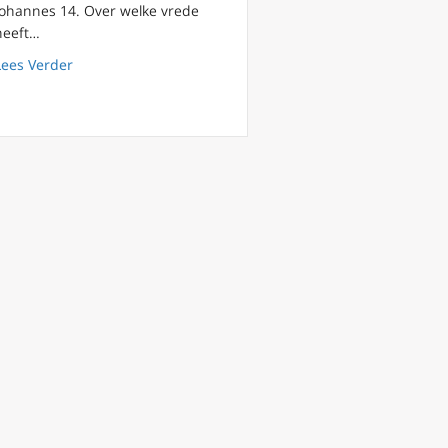
Johannes 14. Over welke vrede
heeft…
, een kwestie van liefde. Mgr Rob Mutsaerts
about Podcast #67: 6de zondag in de paastijd Mgr. Rob 
Lees Verder