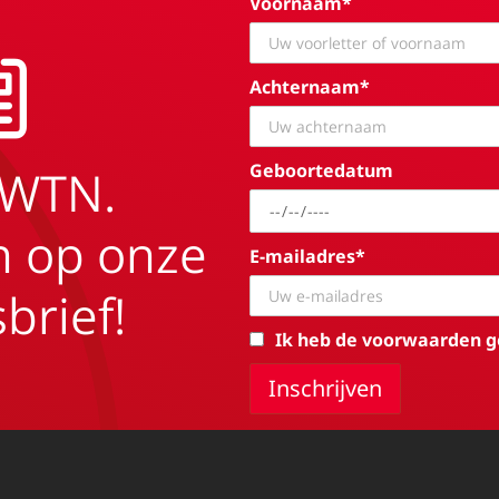
Voornaam*
Achternaam*
Geboortedatum
EWTN.
in op onze
E-mailadres*
brief!
Ik heb de voorwaarden g