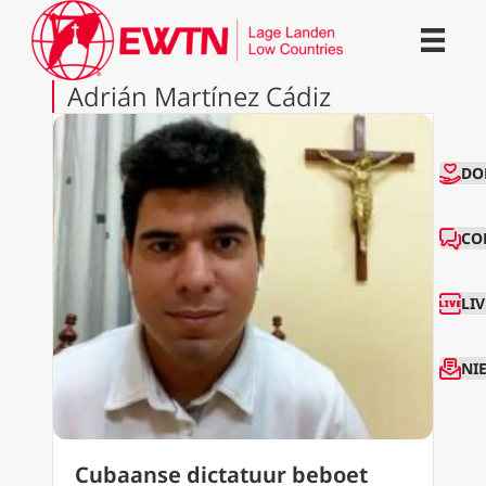
Adrián Martínez Cádiz
CO
DO
CO
LI
NI
Cubaanse dictatuur beboet