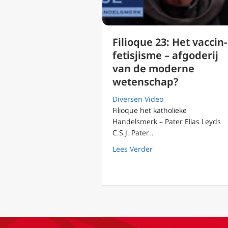
Filioque 23: Het vaccin-
fetisjisme – afgoderij
van de moderne
wetenschap?
Diversen Video
Filioque het katholieke
Handelsmerk – Pater Elias Leyds
C.S.J. Pater…
about Filioque 23: He
Lees Verder