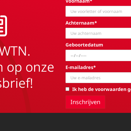
Voornaam*
Achternaam*
Geboortedatum
EWTN.
in op onze
E-mailadres*
brief!
Ik heb de voorwaarden g