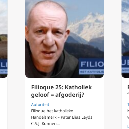
Filioque 25: Katholiek
geloof = afgoderij?
Autoriteit
Filioque het katholieke
Handelsmerk – Pater Elias Leyds
C.S.J. Kunnen…