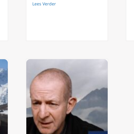
about Filioque 25: Katholiek geloof = a
Lees Verder
ater over in filioQue 23? Over corona paspoort en moderne afgode