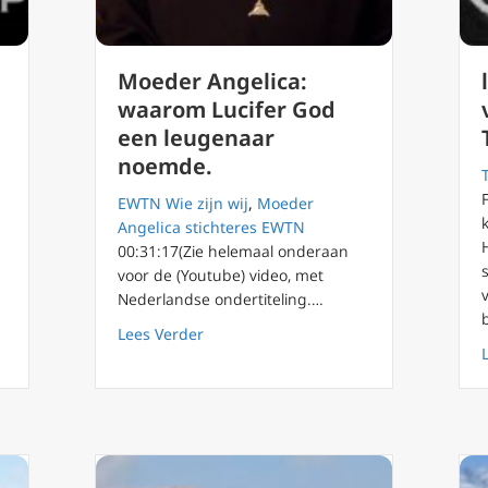
Moeder Angelica:
waarom Lucifer God
een leugenaar
noemde.
EWTN Wie zijn wij
,
Moeder
Angelica stichteres EWTN
00:31:17(Zie helemaal onderaan
voor de (Youtube) video, met
Nederlandse ondertiteling.…
g 52 Denken en doen zonder principes
about Moeder Angelica: waarom Lucif
Lees Verder