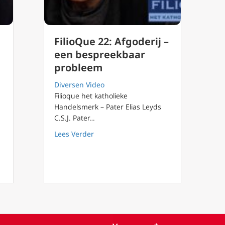
FilioQue 22: Afgoderij –
een bespreekbaar
probleem
Diversen Video
Filioque het katholieke
Handelsmerk – Pater Elias Leyds
C.S.J. Pater…
about FilioQue 22: Afgoderij – een be
Lees Verder
t vaccin-fetisjisme – afgoderij van de moderne wetenschap?