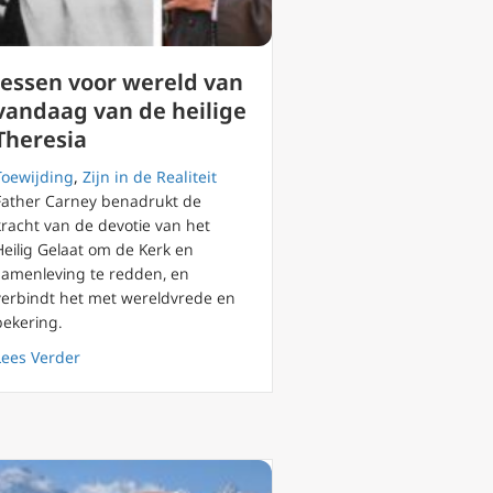
lessen voor wereld van
vandaag van de heilige
Theresia
Toewijding
,
Zijn in de Realiteit
Father Carney benadrukt de
kracht van de devotie van het
Heilig Gelaat om de Kerk en
samenleving te redden, en
verbindt het met wereldvrede en
bekering.
er God een leugenaar noemde.
about lessen voor wereld van vandaag van de heilige T
Lees Verder