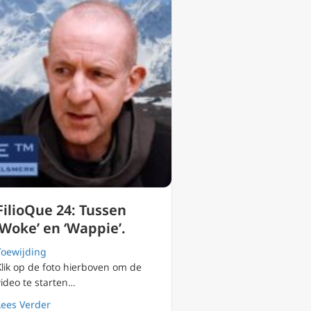
FilioQue 24: Tussen
‘Woke’ en ‘Wappie’.
Toewijding
Klik op de foto hierboven om de
video te starten…
about FilioQue 24: Tussen ‘Woke’ en ‘Wappie’.
Lees Verder